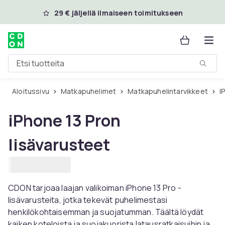
Ohita ja siirry pääsisältöön
29 € jäljellä ilmaiseen toimitukseen
Etsi tuotteita
Aloitussivu
Matkapuhelimet
Matkapuhelintarvikkeet
i
iPhone 13 Pron
lisävarusteet
CDON tarjoaa laajan valikoiman iPhone 13 Pro -
lisävarusteita, jotka tekevät puhelimestasi
henkilökohtaisemman ja suojatumman. Täältä löydät
kaiken koteloista ja suojakuorista latausratkaisuihin ja