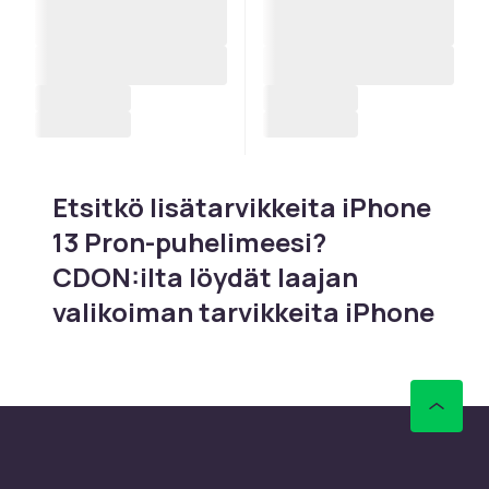
Etsitkö lisätarvikkeita iPhone
13 Pron-puhelimeesi?
CDON:ilta löydät laajan
valikoiman tarvikkeita iPhone
13 Pron-puhelimelle, jossa on
kolmoiskamera ProMotion
120Hz:llä ja
makrovalokuvauksella ja
ProMotion 120Hz,