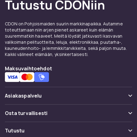
Tutustu CDONiin
makrovalokuvaus ja LiDAR –
suojakuoret ja lisävarusteet
CDON on Pohjoismaiden suurin markkinapaikka. Autamme
Etsitkö lisätarvikkeita iPhone 13 Pron-
toteuttamaan niin arjen pienet askareet kuin elämän
suuremmatkin haaveet. Meiltä löydät jatkuvasti kasvavan
puhelimeesi? CDON:ilta löydät laajan
valikoiman pelituotteita, leluja, elektroniikkaa, puutarha-,
valikoiman tarvikkeita iPhone 13 Pron-
kauneudenhoito- ja lemmikkitarvikkeita, sekä paljon muuta.
puhelimelle, jossa on kolmoiskamera
Kaikki välineet elämään, yksinkertaisesti.
ProMotion 120Hz:llä ja makrovalokuvauksella ja
ProMotion 120Hz, makrovalokuvaus ja LiDAR.
Maksuvaihtoehdot
Olitpa sitten etsimässä suojakuorta,
näytönsuojaa, laturia tai muita käytännöllisiä
lisätarvikkeita, löydät sen täältä.
Asiakaspalvelu
Suojakuoret ja näytönsuojat
iPhone 13 Pron-puhelimelle
Usein kysyttyä (UKK)
Osta turvallisesti
Seuraa pakettia
MagSafe-kuoret tukevat 15W:n langatonta
Maksuvaihtoehdot
latausta ja sopivat iPhone 13 Pron
Tutustu
Peruuta & palauta tästä