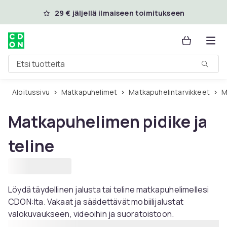
Ohita ja siirry pääsisältöön
29 € jäljellä ilmaiseen toimitukseen
Etsi tuotteita
Aloitussivu
Matkapuhelimet
Matkapuhelintarvikkeet
Matkapuhelimen pidike ja
teline
Löydä täydellinen jalusta tai teline matkapuhelimellesi
CDON:lta. Vakaat ja säädettävät mobiilijalustat
valokuvaukseen, videoihin ja suoratoistoon.