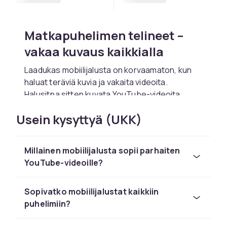
Matkapuhelimen telineet –
vakaa kuvaus kaikkialla
Laadukas mobiilijalusta on korvaamaton, kun
haluat teräviä kuvia ja vakaita videoita.
Halusitpa sitten kuvata YouTube-videoita,
suoratoistaa sosiaalisessa mediassa tai ottaa
Usein kysyttyä (UKK)
vakaita selfieitä, löydät oikean jalustan
CDON:lta.
Mobiilijalustoja on saatavana monissa koossa
Millainen mobiilijalusta sopii parhaiten
ja muodoissa – kompakteista pöytäjaloista
YouTube-videoille?
korkeiden lattiajalustoihin ja joustaviin
gorillajousijaloihin, jotka voidaan kiinnittää
Sopivatko mobiilijalustat kaikkiin
lähes mihin tahansa. Monissa malleissa on
puhelimiin?
pallonivel, joka antaa vapauden kääntää ja
kulmittaa puhelinta tarkasti halutulla tavalla.