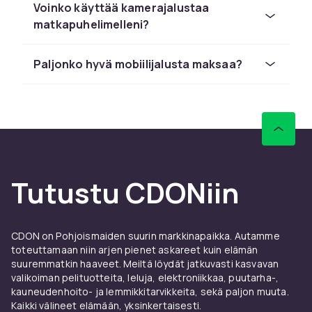
Voinko käyttää kamerajalustaa
Valitse oikea jalusta
matkapuhelimelleni?
tarkoitukseesi
Paljonko hyvä mobiilijalusta maksaa?
Matkakuvaukseen ja ulkona kuvaamiseen
suosittelemme kevyitä, taittuvia
alumiinijalustoja. Ne mahtuvat helposti
laukkuun ja sopivat useimpiin maastoihin.
Sisällöntuottajille joustava rengasvalollinen
jalusta on suosittu ratkaisu. Se tarjoaa hyvän
valaistuksen ja vakaan kuvauksen samaan
Tutustu CDONiin
aikaan – täydellinen meikkitutoriaaleille,
unboxing-videoille ja vlogeille vuonna 2026.
Haluatko yhdistää jalustan parhaimpiin
CDON on Pohjoismaiden suurin markkinapaikka. Autamme
kameralinsseihin ja suojiin? Tutki koko
toteuttamaan niin arjen pienet askareet kuin elämän
mobiilikameratarvikkeidemme valikoimaa
suuremmatkin haaveet. Meiltä löydät jatkuvasti kasvavan
valikoiman pelituotteita, leluja, elektroniikkaa, puutarha-,
CDON:lla.
kauneudenhoito- ja lemmikkitarvikkeita, sekä paljon muuta.
Kaikki välineet elämään, yksinkertaisesti.
Suositut jalustamerkit ja -