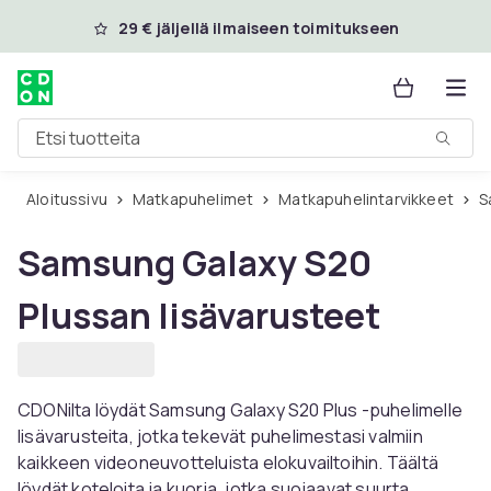
Ohita ja siirry pääsisältöön
29 € jäljellä ilmaiseen toimitukseen
Etsi tuotteita
Aloitussivu
Matkapuhelimet
Matkapuhelintarvikkeet
Samsung Galaxy S20
Plussan lisävarusteet
CDONilta löydät Samsung Galaxy S20 Plus -puhelimelle
lisävarusteita, jotka tekevät puhelimestasi valmiin
kaikkeen videoneuvotteluista elokuvailtoihin. Täältä
löydät koteloita ja kuoria, jotka suojaavat suurta