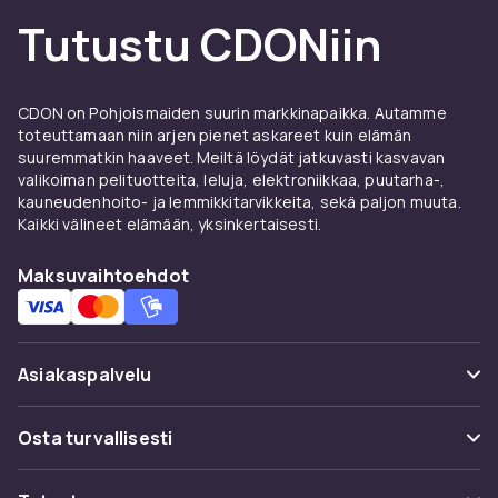
näytönsuojaa, laturia tai muita käytännöllisiä
Tutustu CDONiin
lisätarvikkeita, löydät oikean tuotteen täältä.
Suojakuoret ja näytönsuojat
CDON on Pohjoismaiden suurin markkinapaikka. Autamme
Samsung Galaxy S20 Plussan
toteuttamaan niin arjen pienet askareet kuin elämän
suuremmatkin haaveet. Meiltä löydät jatkuvasti kasvavan
lisävarusteet -puhelimelle
valikoiman pelituotteita, leluja, elektroniikkaa, puutarha-,
kauneudenhoito- ja lemmikkitarvikkeita, sekä paljon muuta.
Hyvä suojakuori suojaa Samsung Galaxy S20
Kaikki välineet elämään, yksinkertaisesti.
Plussan lisävarusteet-puhelintasi naarmuilta ja
iskuilta. Valitse ohuen silikonisuojan ja
Maksuvaihtoehdot
kestävän iskunkestävän mallin väliltä. Yhdistä
se karkaistulasisuojaan täydelliseksi suojaksi.
Tutustu koko valikoimaan:
Samsungin
matkapuhelinkuoret ja tarvikkeet
CDON:ilta.
Asiakaspalvelu
Laturit ja kaapelit Samsung
Usein kysyttyä (UKK)
Osta turvallisesti
Galaxy S20 Plussan
Seuraa pakettia
lisävarusteet -puhelimelle
Maksuvaihtoehdot