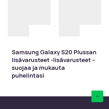
Samsung Galaxy S20 Plussan
lisävarusteet -lisävarusteet –
suojaa ja mukauta
puhelintasi
Etsitkö lisätarvikkeita Samsung Galaxy S20
Plussan lisävarusteet-puhelimeesi? CDON:ilta
löydät laajan valikoiman tarvikkeita S-sarjan
huippuluokan tekniikan ja premium-tuntuman
varten. Olitpa sitten etsimässä suojakuorta,