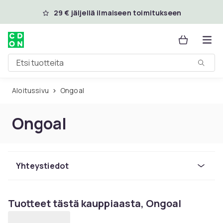
Ohita ja siirry pääsisältöön
29 € jäljellä ilmaiseen toimitukseen
Etsi tuotteita
Aloitussivu
Ongoal
Ongoal
Yhteystiedot
Tuotteet tästä kauppiaasta, Ongoal