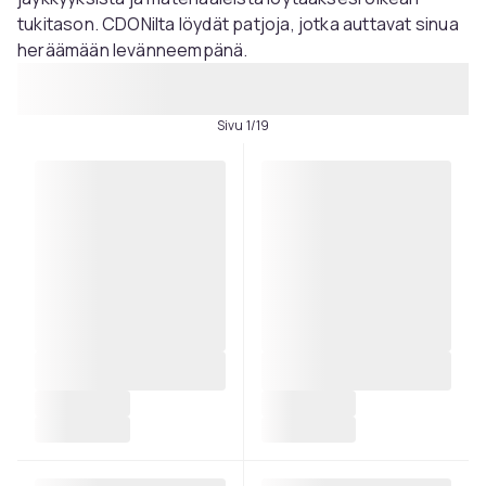
tukitason. CDONilta löydät patjoja, jotka auttavat sinua
heräämään levänneempänä.
Sivu 1/19