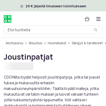
Ohita ja siirry pääsisältöön
29 € jäljellä ilmaiseen toimitukseen
Etsi tuotteita
Aloitussivu
Sisustus
Huonekalut
Sängyt & tarvikkeet
Joustinpatjat
CDONilta löydät helposti joustinpatjoja, jotka tarjoavat
tukea ja mukavuutta erilaisiin
makuuhuoneympäristöihin. Täältä löydät malleja, jotka
mukautuvat vartalon mukaan ja luovat vakaan tunteen
yöllä nukkumistyylistä riippumatta. Voit valita eri
jäykkyyksistä ja materiaaleista löytääksesi oikean