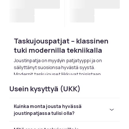
Taskujouspatjat – klassinen
tuki modernilla tekniikalla
Joustinpatja on myydyin patjatyyppi ja on
säilyttänyt suosionsa hyvästä syystä.
Modernit taskujouset liikkuvat toisistaan
riippumatta ja antavat tarkan tuen juuri siellä
Usein kysyttyä (UKK)
missä keho sitä tarvitsee. Ilmankierto pitää
sinut viileänä yön aikana.
Taskujouset – miksi se on
Kuinka monta jousta hyvässä
joustinpatjassa tulisi olla?
tärkeää
Toisin kuin vanhat bonelljouset (yhteen