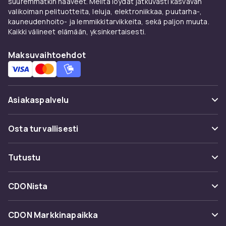
suuremmatkin haaveet. Meiltä löydät jatkuvasti kasvavan
mukavuuskerros paineenhallintaan. Eri
valikoiman pelituotteita, leluja, elektroniikkaa, puutarha-,
painoiset parit: valitse korkea jousitiheys joka
kauneudenhoito- ja lemmikkitarvikkeita, sekä paljon muuta.
mukautuu yksilöllisesti.
Kaikki välineet elämään, yksinkertaisesti.
Maksuvaihtoehdot
Asiakaspalvelu
Usein kysyttyä (UKK)
Osta turvallisesti
Seuraa pakettia
Maksuvaihtoehdot
Tutustu
Peruuta & palauta tästä
Toimitus
Kategoriat
Ota yhteyttä
CDONista
Käyttöehdot
Tuotemerkit
Tietoa meistä
Takaisinvedot
CDON Markkinapaikka
Oppaat