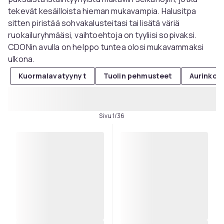
tekevät kesäilloista hieman mukavampia. Halusitpa
sitten piristää sohvakalusteitasi tai lisätä väriä
ruokailuryhmääsi, vaihtoehtoja on tyyliisi sopivaksi.
CDONin avulla on helppo tuntea olosi mukavammaksi
ulkona.
Kuormalavatyynyt
Tuolin pehmusteet
Aurinkov
Sivu 1/36