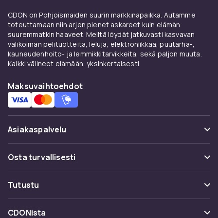
Ulkokalusteiden tyynyt
CDONilta
CDON on Pohjoismaiden suurin markkinapaikka. Autamme
toteuttamaan niin arjen pienet askareet kuin elämän
CDONilta löydät tyynyt ulkokalusteille kaikissa
suuremmatkin haaveet. Meiltä löydät jatkuvasti kasvavan
valikoiman pelituotteita, leluja, elektroniikkaa, puutarha-,
standardimitoissa ja vastaavissa sarjoissa
kauneudenhoito- ja lemmikkitarvikkeita, sekä paljon muuta.
Hillerstorp
ilta ja
Brafab
ilta kilpailukykyiseen
Kaikki välineet elämään, yksinkertaisesti.
hintaan.
Tyynyjen värit ovat helppo tapa personalisoida
Maksuvaihtoehdot
ulkotilaa ja asettaa selkeä tyyli. Neutraalit värit
antavat ajattoman ja elegantin ulkonäön.
Voimakkaat aksenttivärit luovat eläväisen ja
Asiakaspalvelu
persoonallisen tunnelman.
Tyynyt koristeellisena ja
Usein kysyttyä (UKK)
Osta turvallisesti
toiminnallisena elementtinä
Seuraa pakettia
Maksuvaihtoehdot
Tutustu
Ulkotyynyt ovat yksi yksinkertaisimmista ja
Peruuta & palauta tästä
edullisimmista tavoista muuttaa terassin
Toimitus
Kategoriat
ulkonäköä ja tunnelmaa. Uusilla tyynyillä
Ota yhteyttä
CDONista