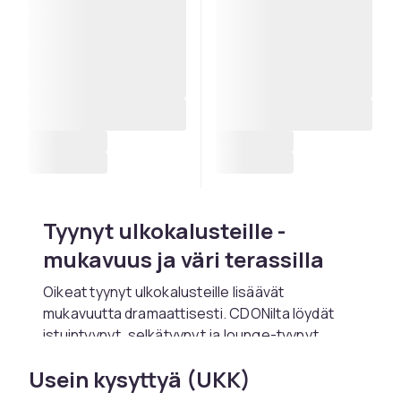
Tyynyt ulkokalusteille -
mukavuus ja väri terassilla
Oikeat tyynyt ulkokalusteille lisäävät
mukavuutta dramaattisesti. CDONilta löydät
istuintyynyt, selkätyynyt ja lounge-tyynyt
Hillerstorp
ilta ja
Brafab
ilta.
Usein kysyttyä (UKK)
Ulkotypynyjen on kestettävä sadetta, aurinkoa