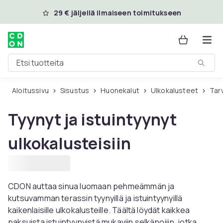
Ohita ja siirry pääsisältöön
29 € jäljellä ilmaiseen toimitukseen
Etsi tuotteita
Aloitussivu
Sisustus
Huonekalut
Ulkokalusteet
Ta
Tyynyt ja istuintyynyt
ulkokalusteisiin
CDON auttaa sinua luomaan pehmeämmän ja
kutsuvamman terassin tyynyillä ja istuintyynyillä
kaikenlaisille ulkokalusteille. Täältä löydät kaikkea
paksuista istuintyynyistä mukaviin selkänojiin, jotka