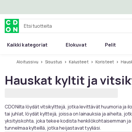
Ohita ja siirry pääsisältöön
Etsi tuotteita
Kaikki kategoriat
Elokuvat
Pelit
Aloitussivu
Sisustus
Kalusteet
Koristeet
Haus
Hauskat kyltit ja vitsik
CDONilta löydät vitsikylttejä, jotka levittävät huumoria ja ilo
tai juhlat, löydät kylttejä, joissa on lainauksia ja aiheita,
yksityiskohta, joka tekee kodista henkilökohtaisemman 
tunnelmaa kylteillä, jotka heijastavat tyyliäsi.