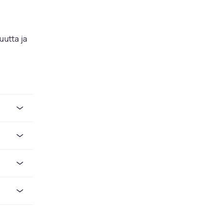
uutta ja
 tai
an
lisissa
sittuja ja
uun,