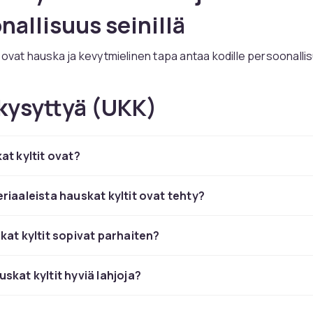
nallisuus seinillä
t ovat hauska ja kevytmielinen tapa antaa kodille persoonallis
 kyltit hauskojen sitaattien, sanaleikkien, ironisten viestien
ttämien kanssa sopivat keittiöön, kylpyhuoneeseen, aulaan,
kysyttyä (UKK)
i minne tahansa halusit hymyn huulillesi. CDON:lta löydät laaj
uskoja kylttiä puussa, metallissa ja muovissa kaikissa mahdol
at kyltit ovat?
 sopivat erinomaisesti galleriaseinälle. Sekoita hauska kyltti
aalausten ja muiden seinäkoriste-yksityiskohtien kanssa
ksi ja eläväksi seinäkoristeeksi. Hauskat kyltit ovat myös suo
riaaleista hauskat kyltit ovat tehty?
oja, jotka sopivat useimpiin tilaisuuksiin – syntymäpäiviin, joul
hliin tai pienenä spontaanina arvostuksen osoituksena.
kat kyltit sopivat parhaiten?
 seinä- ja kodin sisustusyksityiskohtiin
patsaistamme
ja
sta esineistä hauskoja kylttiä täydentämään.
skat kyltit hyviä lahjoja?