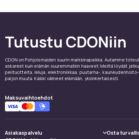
Tutustu CDONiin
CDON on Pohjoismaiden suurin markkinapaikka. Autamme toteutt
askareet kuin elämän suuremmatkin haaveet. Meiltä löydät jatku
pelituotteita, leluja, elektroniikkaa, puutarha-, kauneudenhoito-
paljon muuta. Kaikki välineet elämään, yksinkertaisesti.
Maksuvaihtoehdot
Asiakaspalvelu
Osta turvalli