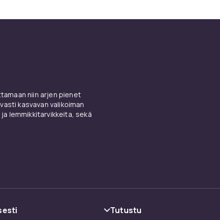
amaan niin arjen pienet
vasti kasvavan valikoiman
 ja lemmikkitarvikkeita, sekä
sesti
Tutustu