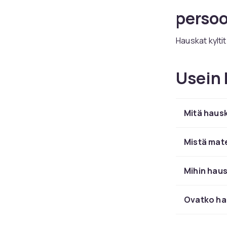
persoo
Hauskat kylti
huumoria. Nämä
rakkaiden väi
Usein 
toimistoon ta
valikoiman ha
tyyleissä.
Mitä hausk
Hauskat kyltit
valokuvien, m
persoonallise
Mistä mate
edullisia lahj
ylioppilaisju
Mihin haus
Tutustu lisää
koristeellisi
Ovatko hau