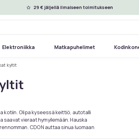
29 € jäljellä ilmaiseen toimitukseen
Elektroniikka
Matkapuhelimet
Kodinkon
kat kyltit
yltit
a kotiin. Olipa kyseessä keittiö, autotalli
 jotka saavat vieraat hymyilemään. Hauska
ja rennomman. CDON auttaa sinua luomaan