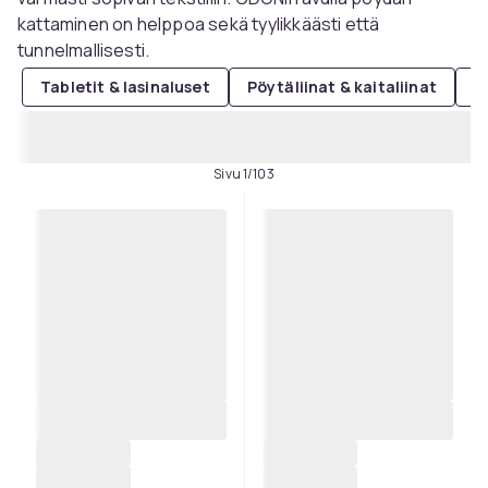
kattaminen on helppoa sekä tyylikkäästi että
tunnelmallisesti.
Tabletit & lasinaluset
Pöytäliinat & kaitaliinat
P
Sivu 1/103