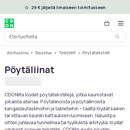
Ohita ja siirry pääsisältöön
29 € jäljellä ilmaiseen toimitukseen
Etsi tuotteita
Aloitussivu
Sisustus
Tekstiilit
Pöytätekstiilit
Pöytäliinat
CDONilta löydät pöytätekstiilejä, jotka kaunistavat
jokaista ateriaa. Pöytäliinoista ja pöytäliinoista
kangaslautasliinoihin ja tableteihin – täältä löydät kaiken
tarvittavan kauniin kattauksen luomiseen. Halusitpa
sitten juhlavaa tunnelmaa tai tyylikästä arkityyliä, löydät
varmasti sopivan tekstiilin. CDONin avulla pöydän