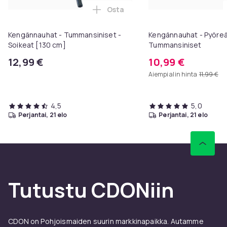
Osta
Lisää Kengännauhat - Tummansini
Kengännauhat - Tummansiniset -
Kengännauhat - Pyöreä
Soikeat [130 cm]
Tummansiniset
12,99 €
10,99 €
Aiempi alin hinta
11,99 €
4,5
5,0
perjantai, 21 elo
perjantai, 21 elo
Tutustu CDONiin
CDON on Pohjoismaiden suurin markkinapaikka. Autamme