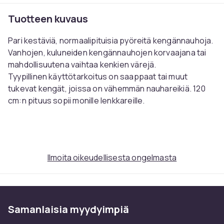
Tuotteen kuvaus
Pari kestäviä, normaalipituisia pyöreitä kengännauhoja.
Vanhojen, kuluneiden kengännauhojen korvaajana tai
mahdollisuutena vaihtaa kenkien värejä.
Tyypillinen käyttötarkoitus on saappaat tai muut
tukevat kengät, joissa on vähemmän nauhareikiä. 120
cm:n pituus sopii monille lenkkareille.
Värit:
armeijanvihreä, tulenkeltainen, ruohonvihreä,
keltainen, khaki, kuninkaansininen, violetti,
vadelmanvioletti, vaaleanharmaa, vaaleanvihreä,
Ilmoita oikeudellisesta ongelmasta
vaaleanlila, vaaleanpinkki, tummansininen,
tummanruskea, tummanvihreä, neonkeltainen, oranssi,
ruusunpunainen, punainen, musta, turkoosi, vanilja,
viininpunainen tai valkoinen
Samanlaisia ​​myydyimpiä
Pituus:
120 cm
Leveys:
0,5 cm