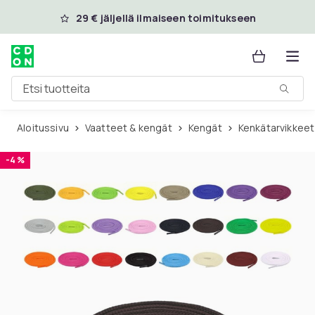
Ohita ja siirry pääsisältöön
29 € jäljellä ilmaiseen toimitukseen
Etsi tuotteita
Aloitussivu
Vaatteet & kengät
Kengät
Kenkätarvikkeet
-4 %