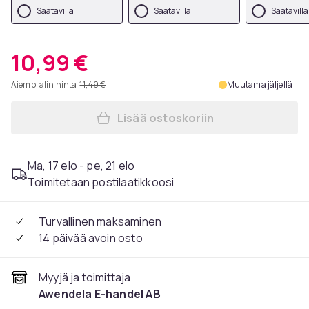
Saatavilla
Saatavilla
Saatavilla
10,99 €
Aiempi alin hinta
11,49 €
Muutama jäljellä
Lisää ostoskoriin
Lisää Kengännauhat lenkkare
Ma, 17 elo - pe, 21 elo
Toimitetaan postilaatikkoosi
Turvallinen maksaminen
14 päivää avoin osto
Myyjä ja toimittaja
Awendela E-handel AB