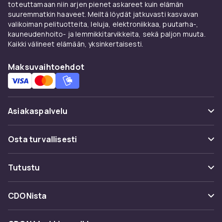
toteuttamaan niin arjen pienet askareet kuin elämän
suuremmatkin haaveet. Meiltä löydät jatkuvasti kasvavan
valikoiman pelituotteita, leluja, elektroniikkaa, puutarha-,
kauneudenhoito- ja lemmikkitarvikkeita, sekä paljon muuta.
Kaikki välineet elämään, yksinkertaisesti.
Maksuvaihtoehdot
Asiakaspalvelu
Usein kysyttyä (UKK)
Osta turvallisesti
Seuraa pakettia
Maksuvaihtoehdot
Tutustu
Peruuta & palauta tästä
Toimitus
Kategoriat
Ota yhteyttä
CDONista
Käyttöehdot
Tuotemerkit
Tietoa meistä