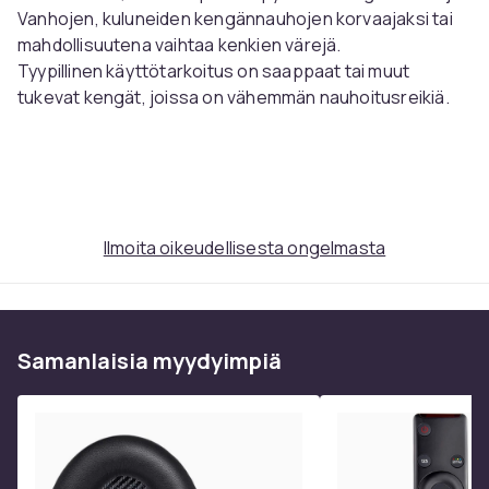
Vanhojen, kuluneiden kengännauhojen korvaajaksi tai
mahdollisuutena vaihtaa kenkien värejä.
Tyypillinen käyttötarkoitus on saappaat tai muut
tukevat kengät, joissa on vähemmän nauhoitusreikiä.
Väri:
Burgundinpunainen
Pituus:
120 cm
Leveys:
0,5 cm
Materiaali:
Polyesteri
Ilmoita oikeudellisesta ongelmasta
Koko-opas
Mittaa vanhat kengännauhasi saadaksesi parhaan
vertailukohdan istuvuudesta ja pituudesta.
Samanlaisia ​​myydyimpiä
Kengän tyyppi, reikien lukumäärä ja
nauhoitusvaihtoehto antavat eri pituisia
kengännauhoja.
Tämä koko-opas koskee perinteistä ristikkäin
nauhoitusta.