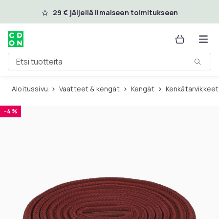
Ohita ja siirry pääsisältöön
29 € jäljellä ilmaiseen toimitukseen
Etsi tuotteita
Aloitussivu
Vaatteet & kengät
Kengät
Kenkätarvikkeet
-4 %