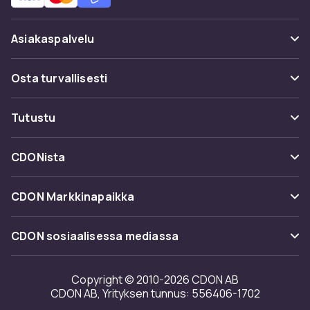
Asiakaspalvelu
Usein kysyttyä (UKK)
Osta turvallisesti
Seuraa pakettia
Maksuvaihtoehdot
Tutustu
Peruuta & palauta tästä
Toimitus
Kategoriat
Ota yhteyttä
CDONista
Käyttöehdot
Tuotemerkit
Tietoa meistä
Takaisinvedot
CDON Markkinapaikka
Oppaat
Asiakasarvionnit
Merchant Help Center
CDON sosiaalisessa mediassa
Työskentele kanssamme
Investor relations
Copyright © 2010-2026 CDON AB
CDON AB, Yrityksen tunnus: 556406-1702
Saavutettavuusseloste