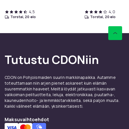
4,5
4,0
torstai, 20 elo
torstai, 20 elo
Tutustu CDONiin
CDON on Pohjoismaiden suurin markkinapaikka. Autamme
toteuttamaan niin arjen pienet askareet kuin elämän
suuremmatkin haaveet. Meiltä löydät jatkuvasti kasvavan
valikoiman pelituotteita, leluja, elektroniikkaa, puutarha-,
kauneudenhoito- ja lemmikkitarvikkeita, sekä paljon muuta.
Kaikki välineet elämään, yksinkertaisesti.
Maksuvaihtoehdot