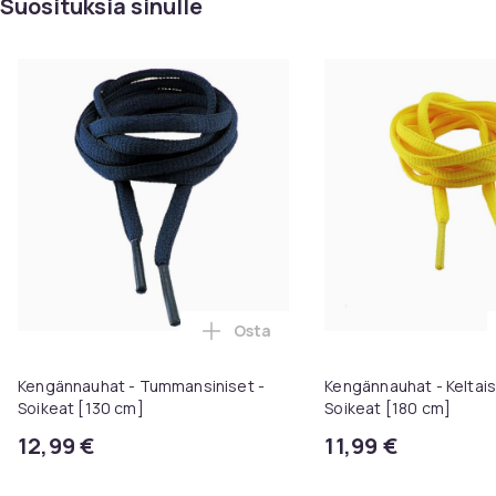
Suosituksia sinulle
Tuoteturvallisuustiedot
Osta
Lisää Kengännauhat - Tummansini
Kengännauhat - Tummansiniset -
Kengännauhat - Keltais
Soikeat [130 cm]
Soikeat [180 cm]
12,99 €
11,99 €