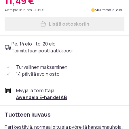
11,49 €
Aiempi alin hinta
11,99 €
Muutama jäljellä
Lisää ostoskoriin
Lisää Kengännauhat - Pyöreä
Pe, 14 elo - to, 20 elo
Toimitetaan postilaatikkoosi
Turvallinen maksaminen
14 päivää avoin osto
Myyjä ja toimittaja
Awendela E-handel AB
Tuotteen kuvaus
Pari kestäviä, normaalipituisia pyöreitä kengännauhoja.