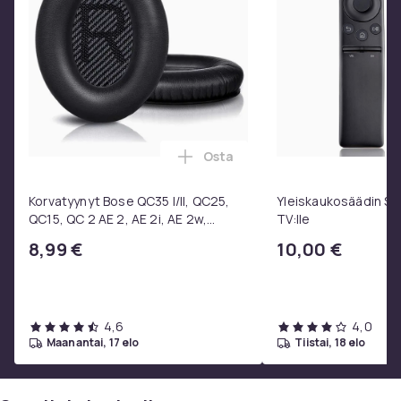
Reikä | Pituus 4–6 | 80 cm
5–7 | 100 cm
6-9 | 120 cm (Lenkkarit)
8-10 | 140 cm
9–12 | 160 cm
11–13 | 180 cm
12–14 | 200 cm
Osta
Lisää Korvatyynyt Bose QC35 I/
14-16 | 220 cm
Korvatyynyt Bose QC35 I/II, QC25,
Yleiskaukosäädin S
Väri
QC15, QC 2 AE 2, AE 2i, AE 2w,
TV:lle
Viininpunainen
SoundTrue, SoundLink Black
8,99 €
10,00 €
Koko
One-size
Paino, gramma
10
4,6
4,0
maanantai, 17 elo
tiistai, 18 elo
Tuotenro
89240be1-1680-5eab-84c7-7d3330657af5