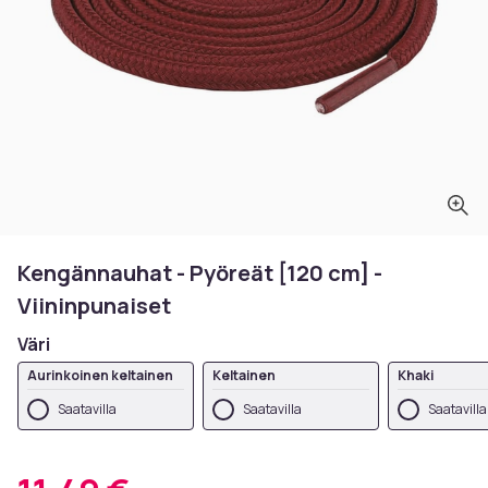
Kengännauhat - Pyöreät [120 cm] -
Viininpunaiset
Väri
Aurinkoinen keltainen
Keltainen
Khaki
Saatavilla
Saatavilla
Saatavilla