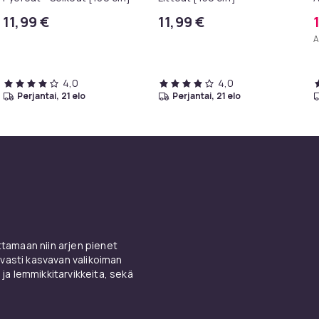
[
11,99 €
11,99 €
A
4,0
4,0
perjantai, 21 elo
perjantai, 21 elo
amaan niin arjen pienet
vasti kasvavan valikoiman
 ja lemmikkitarvikkeita, sekä