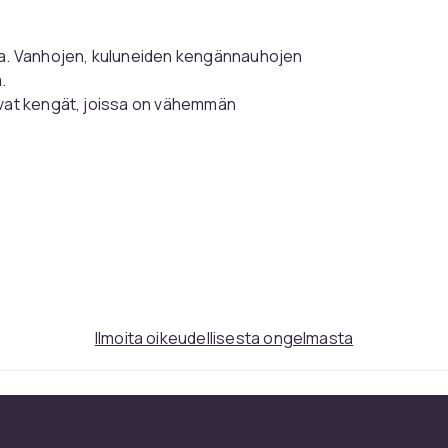
oja. Vanhojen, kuluneiden kengännauhojen
.
evat kengät, joissa on vähemmän
ailukohdan istuvuudesta ja pituudesta.
Ilmoita oikeudellisesta ongelmasta
to antavat eri pituisia kengännauhoja.
tusta.