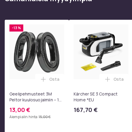
6-9 | 120 cm (Lenkkarit)
8-10 | 140 cm
9–12 | 160 cm
11–13 | 180 cm
-13 %
12–14 | 200 cm
14-16 | 220 cm
Väri
Koko
Paino, gramma
Tuotenro
Osta
Osta
Lisää Geelipehmusteet 3M Peltor kuulos
Lisää Kä
Tuoteturvallisuustiedot
Geelipehmusteet 3M
Kärcher SE 3 Compact
Peltor kuulosuojaimiin – 1
Home *EU
pari, musta
13,00 €
167,70 €
Aiempi alin hinta
15,00 €