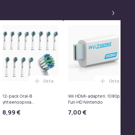
Paneeli
Osta
Osta
QC15, QC 2 AE 2, AE 2i, AE 2w, SoundTrue, SoundLink Black osto
iskaukosäädin Samsung Smart TV:lle ostoskoriin
Lisää 12-pack Oral-B yhteensopivia hamm
Lisää Wii H
12-pack Oral-B
Wii HDMI-adapteri, 1080p
yhteensopivia
Full-HD Nintendo
hammasharjanpäitä
8,99 €
7,00 €