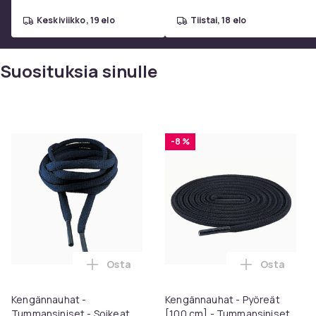
keskiviikko, 19 elo
tiistai, 18 elo
Suosituksia sinulle
-8 %
Osta
Osta
Lisää Kengännauhat - Tummansiniset - So
Lisää Keng
Kengännauhat -
Kengännauhat - Pyöreät
Tummansiniset - Soikeat
[100 cm] - Tummansiniset