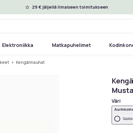
29 € jäljellä ilmaiseen toimitukseen
Elektroniikka
Matkapuhelimet
Kodinkon
kkeet
Kengännauhat
Kengä
Musta
Väri
Aurinkoin
Saatav