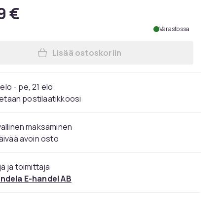
9 €
Varastossa
Lisää ostoskoriin
Lisää Kengännauhat - Pyöreät [120 
elo - pe, 21 elo
etaan postilaatikkoosi
vallinen maksaminen
äivää avoin osto
ä ja toimittaja
ndela E-handel AB