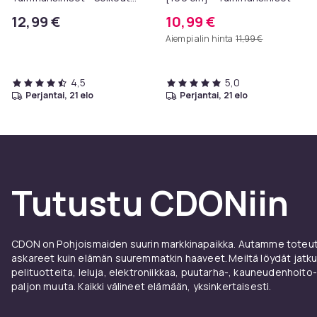
[130 cm]
12,99 €
10,99 €
Aiempi alin hinta
11,99 €
4,5
5,0
perjantai, 21 elo
perjantai, 21 elo
Tutustu CDONiin
CDON on Pohjoismaiden suurin markkinapaikka. Autamme toteutt
askareet kuin elämän suuremmatkin haaveet. Meiltä löydät jatku
pelituotteita, leluja, elektroniikkaa, puutarha-, kauneudenhoito-
paljon muuta. Kaikki välineet elämään, yksinkertaisesti.