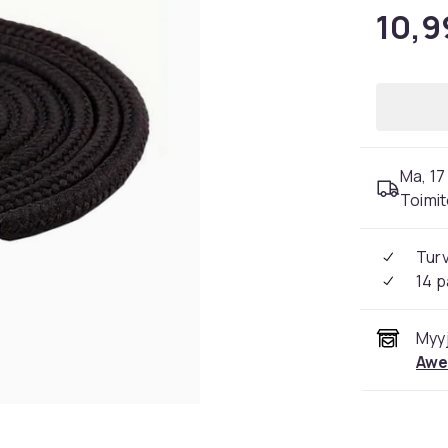
10,9
Ma, 17 
Toimit
Tur
14 p
Myyj
Awe