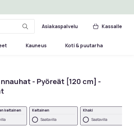
Asiakaspalvelu
Kassalle
eet
Kauneus
Koti & puutarha
nnauhat - Pyöreät [120 cm] -
t
en keltainen
Keltainen
Khaki
illa
Saatavilla
Saatavilla