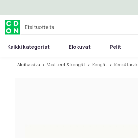
Ohita ja siirry pääsisältöön
Etsi tuotteita
Kaikki kategoriat
Elokuvat
Pelit
Aloitussivu
Vaatteet & kengät
Kengät
Kenkätarvi