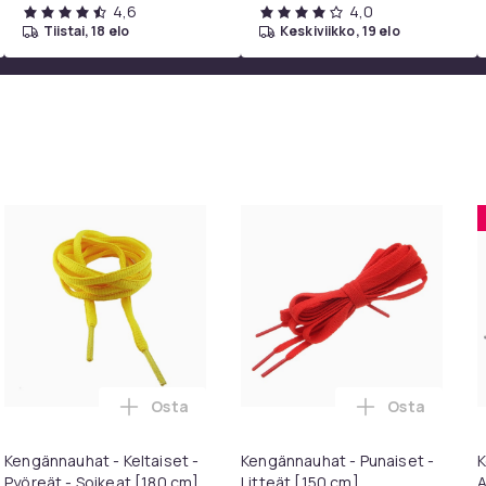
4,6
4,0
tiistai, 18 elo
keskiviikko, 19 elo
Osta
Osta
ikeat [130 cm] ostoskoriin
ännauhat - Pyöreät [100 cm] - Tummansiniset ostoskoriin
Lisää Kengännauhat - Keltaiset - Pyöreät -
Lisää Kengän
Kengännauhat - Keltaiset -
Kengännauhat - Punaiset -
K
Pyöreät - Soikeat [180 cm]
Litteät [150 cm]
A