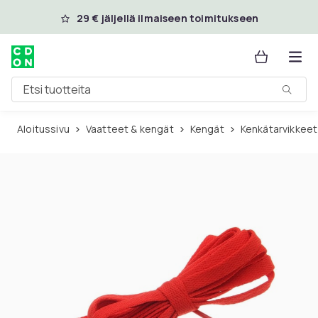
Ohita ja siirry pääsisältöön
29 € jäljellä ilmaiseen toimitukseen
Etsi tuotteita
Aloitussivu
Vaatteet & kengät
Kengät
Kenkätarvikkeet