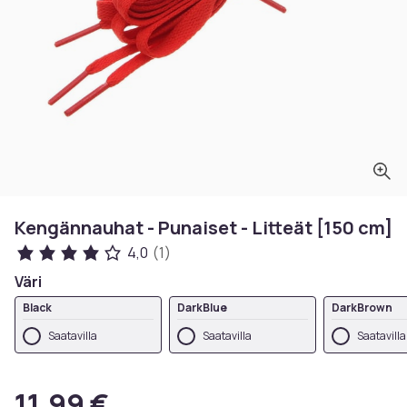
Kengännauhat - Punaiset - Litteät [150 cm]
4,0
(1)
Väri
Black
DarkBlue
DarkBrown
Saatavilla
Saatavilla
Saatavilla
11,99 €