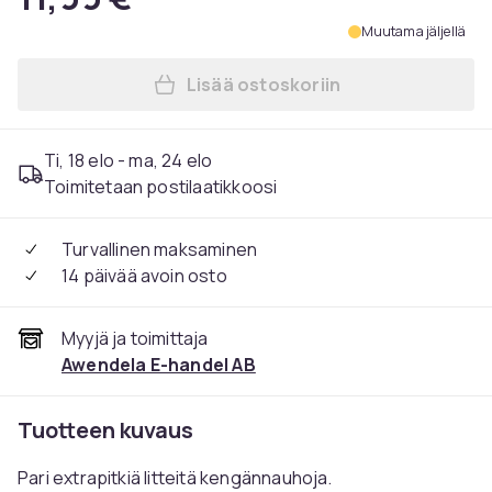
Muutama jäljellä
Lisää ostoskoriin
Lisää Kengännauhat - Punais
Ti, 18 elo - ma, 24 elo
Toimitetaan postilaatikkoosi
Turvallinen maksaminen
14 päivää avoin osto
Myyjä ja toimittaja
Awendela E-handel AB
Tuotteen kuvaus
Pari extrapitkiä litteitä kengännauhoja.