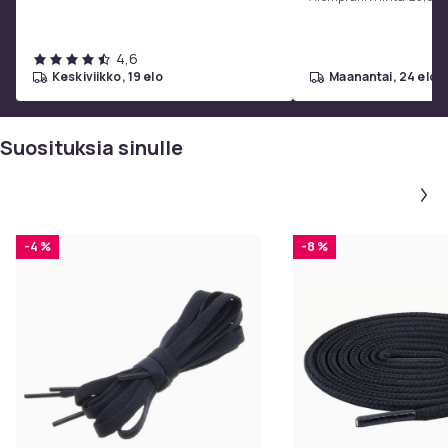
45x9.5cm
4,6
keskiviikko, 19 elo
maanantai, 24 elo
Suosituksia sinulle
-4 %
-8 %