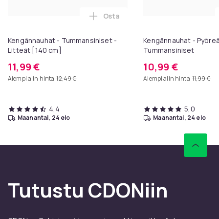
Osta
Lisää Kengännauhat - Tummansini
Kengännauhat - Tummansiniset -
Kengännauhat - Pyöreä
Litteät [140 cm]
Tummansiniset
11,99 €
10,99 €
Aiempi alin hinta
12,49 €
Aiempi alin hinta
11,99 €
4,4
5,0
maanantai, 24 elo
maanantai, 24 elo
Tutustu CDONiin