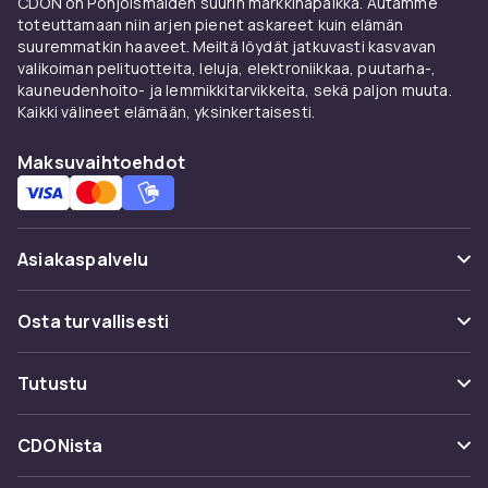
CDON on Pohjoismaiden suurin markkinapaikka. Autamme
toteuttamaan niin arjen pienet askareet kuin elämän
suuremmatkin haaveet. Meiltä löydät jatkuvasti kasvavan
valikoiman pelituotteita, leluja, elektroniikkaa, puutarha-,
kauneudenhoito- ja lemmikkitarvikkeita, sekä paljon muuta.
Kaikki välineet elämään, yksinkertaisesti.
Maksuvaihtoehdot
Asiakaspalvelu
Usein kysyttyä (UKK)
Osta turvallisesti
Seuraa pakettia
Maksuvaihtoehdot
Tutustu
Peruuta & palauta tästä
Toimitus
Kategoriat
Ota yhteyttä
CDONista
Käyttöehdot
Tuotemerkit