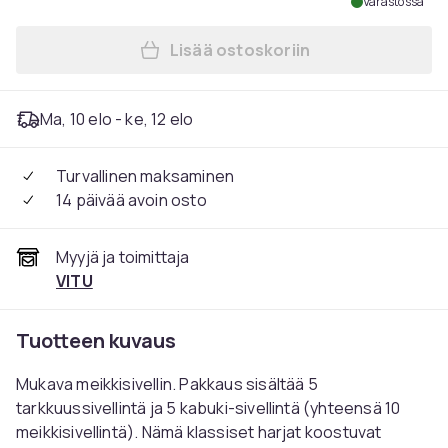
Varastossa
Lisää ostoskoriin
Lisää PRO meikkisiveltimet m
Ma, 10 elo - ke, 12 elo
Turvallinen maksaminen
14 päivää avoin osto
Myyjä ja toimittaja
VITU
Tuotteen kuvaus
Mukava meikkisivellin. Pakkaus sisältää 5
tarkkuussivellintä ja 5 kabuki-sivellintä (yhteensä 10
meikkisivellintä). Nämä klassiset harjat koostuvat