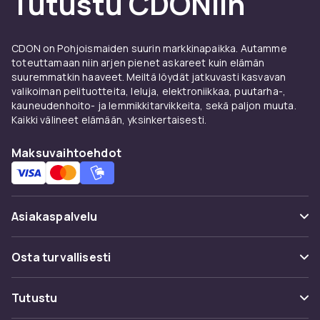
Tutustu CDONiin
CDON on Pohjoismaiden suurin markkinapaikka. Autamme
toteuttamaan niin arjen pienet askareet kuin elämän
suuremmatkin haaveet. Meiltä löydät jatkuvasti kasvavan
valikoiman pelituotteita, leluja, elektroniikkaa, puutarha-,
kauneudenhoito- ja lemmikkitarvikkeita, sekä paljon muuta.
Kaikki välineet elämään, yksinkertaisesti.
Maksuvaihtoehdot
Asiakaspalvelu
Usein kysyttyä (UKK)
Osta turvallisesti
Seuraa pakettia
Maksuvaihtoehdot
Tutustu
Peruuta & palauta tästä