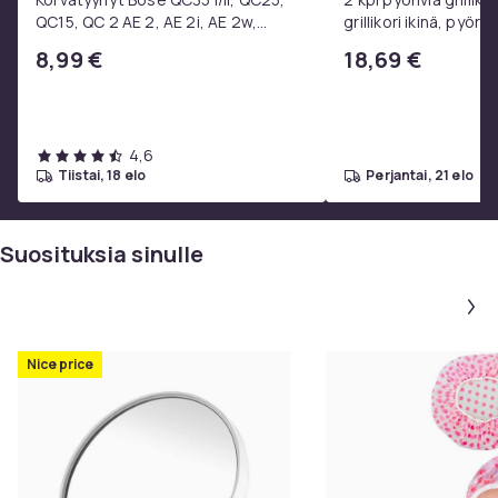
QC15, QC 2 AE 2, AE 2i, AE 2w,
grillikori ikinä, pyöre
SoundTrue, SoundLink Black
ruostumattomasta 
8,99 €
18,69 €
valmistettu grilliver
4,6
tiistai, 18 elo
perjantai, 21 elo
Suosituksia sinulle
Nice price