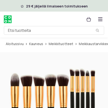
Ohita ja siirry pääsisältöön
29 € jäljellä ilmaiseen toimitukseen
Etsi tuotteita
Aloitussivu
Kauneus
Meikkituotteet
Meikkaustarvikke