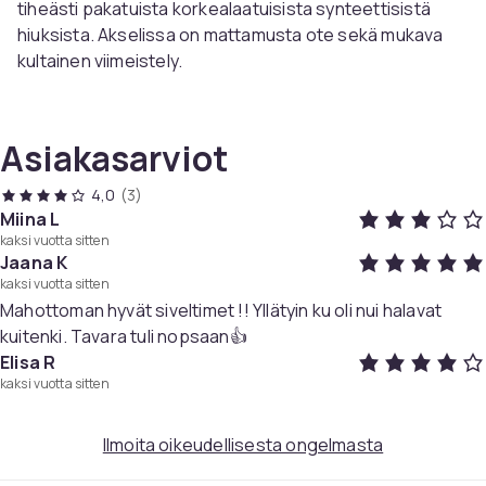
tiheästi pakatuista korkealaatuisista synteettisistä
hiuksista. Akselissa on mattamusta ote sekä mukava
kultainen viimeistely.
Paketti sisältää:
Asiakasarviot
Litteä kabuki-harja -
nestemäisten / kermaisten
tuotteiden levittämiseen tasaisille alueille, kuten
4,0
(3)
otsaan ja poskiin.
Miina L
Pyöreä kabuki-harja -
mineraalituotteiden
kaksi vuotta sitten
sekoittamiseen suoraan iholle.
Jaana K
Kulmikas kabuki-harja -
Voidemaisen poskipunan
kaksi vuotta sitten
tai aurinkopuuterin kiillottamiseen iholle.
Mahottoman hyvät siveltimet !! Yllätyin ku oli nui halavat
Kapeneva kabuki-harja -
nestemäisen/kermaisen
kuitenki. Tavara tuli nopsaan👍
meikkivoiteen levittämiseen kapeille alueille ja kulmiin
Elisa R
nenän, suun ja silmien ympärille.
kaksi vuotta sitten
Litteä, kulmikas kabuki-harja -
meikkivoiteen
sekoittamiseen kaikilla kasvojen alueilla, erityisen
Ilmoita oikeudellisesta ongelmasta
hyvä poskipäissä sekä nenän ääriviivoissa.