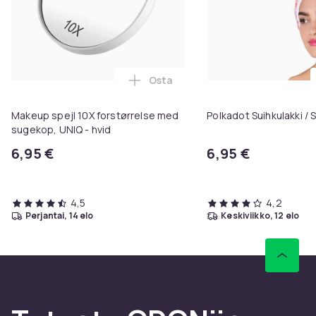
Osta
Lisää Makeup spejl 10X forstørre
Makeup spejl 10X forstørrelse med
Polkadot Suihkulakki /
sugekop, UNIQ - hvid
6,95 €
6,95 €
4,5
4,2
perjantai, 14 elo
keskiviikko, 12 elo