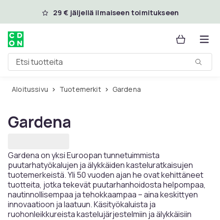
Ohita ja siirry pääsisältöön
29 € jäljellä ilmaiseen toimitukseen
Etsi tuotteita
Aloitussivu
Tuotemerkit
Gardena
Gardena
Gardena on yksi Euroopan tunnetuimmista
puutarhatyökalujen ja älykkäiden kasteluratkaisujen
tuotemerkeistä. Yli 50 vuoden ajan he ovat kehittäneet
tuotteita, jotka tekevät puutarhanhoidosta helpompaa,
nautinnollisempaa ja tehokkaampaa – aina keskittyen
innovaatioon ja laatuun. Käsityökaluista ja
ruohonleikkureista kastelujärjestelmiin ja älykkäisiin