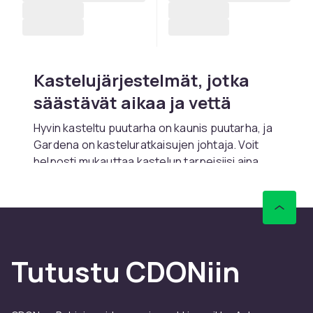
Kastelujärjestelmät, jotka
säästävät aikaa ja vettä
Hyvin kasteltu puutarha on kaunis puutarha, ja
Gardena on kasteluratkaisujen johtaja. Voit
helposti mukauttaa kastelun tarpeisiisi aina
yksinkertaisista letkuliitoksista
täysautomaattisiin tippajärjestelmiin ja
sprinklereihin. Heidän älykkäitä
kastelujärjestelmiään voidaan ohjata jopa
matkapuhelimella, joten voit pitää puutarhasi
Tutustu CDONiin
vihreänä ja rehevänä, vaikka olisit poissa.
Työkalut kaikkiin