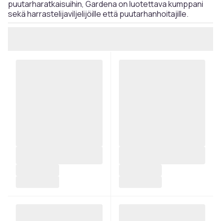
puutarharatkaisuihin, Gardena on luotettava kumppani
sekä harrastelijaviljelijöille että puutarhanhoitajille.