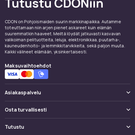
Tutustu CDONiin
CDON on Pohjoismaiden suurin markkinapaikka. Autamme
toteuttamaan niin arjen pienet askareet kuin elämän
suuremmatkin haaveet. Meiltä löydät jatkuvasti kasvavan
valikoiman pelituotteita, leluja, elektroniikkaa, puutarha-,
kauneudenhoito- ja lemmikkitarvikkeita, sekä paljon muuta.
Kaikki välineet elämään, yksinkertaisesti.
Maksuvaihtoehdot
Asiakaspalvelu
Usein kysyttyä (UKK)
Osta turvallisesti
Seuraa pakettia
Maksuvaihtoehdot
Tutustu
Peruuta & palauta tästä