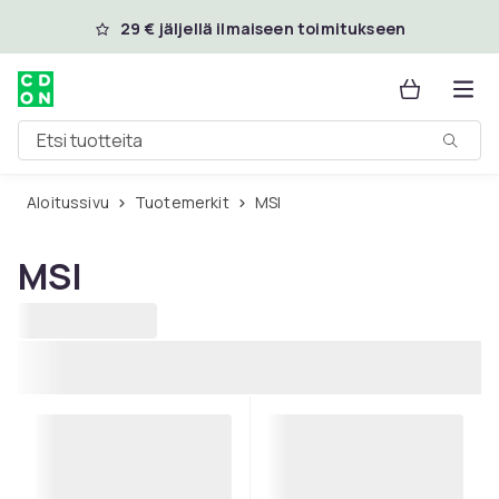
Ohita ja siirry pääsisältöön
29 € jäljellä ilmaiseen toimitukseen
Etsi tuotteita
Aloitussivu
Tuotemerkit
MSI
MSI