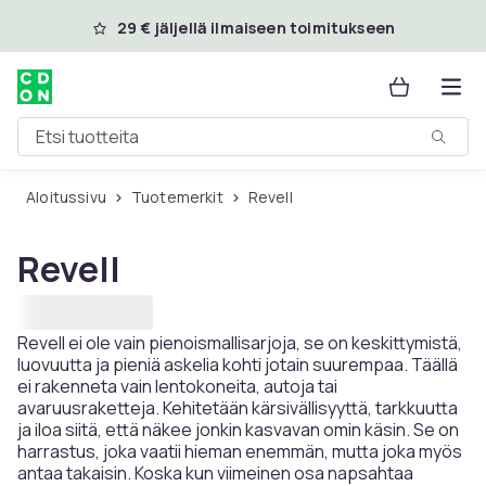
Ohita ja siirry pääsisältöön
29 € jäljellä ilmaiseen toimitukseen
Etsi tuotteita
Aloitussivu
Tuotemerkit
Revell
Revell
Revell ei ole vain pienoismallisarjoja, se on keskittymistä,
luovuutta ja pieniä askelia kohti jotain suurempaa. Täällä
ei rakenneta vain lentokoneita, autoja tai
avaruusraketteja. Kehitetään kärsivällisyyttä, tarkkuutta
ja iloa siitä, että näkee jonkin kasvavan omin käsin. Se on
harrastus, joka vaatii hieman enemmän, mutta joka myös
antaa takaisin. Koska kun viimeinen osa napsahtaa