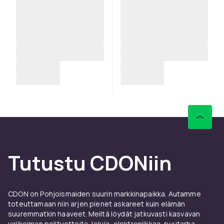
Tutustu CDONiin
CDON on Pohjoismaiden suurin markkinapaikka. Autamme
toteuttamaan niin arjen pienet askareet kuin elämän
suuremmatkin haaveet. Meiltä löydät jatkuvasti kasvavan
valikoiman pelituotteita, leluja, elektroniikkaa, puutarha-,