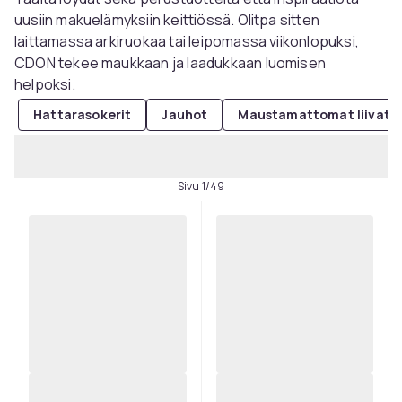
uusiin makuelämyksiin keittiössä. Olitpa sitten
laittamassa arkiruokaa tai leipomassa viikonlopuksi,
CDON tekee maukkaan ja laadukkaan luomisen
helpoksi.
Hattarasokerit
Jauhot
Maustamattomat liivatt
Sivu 1/49