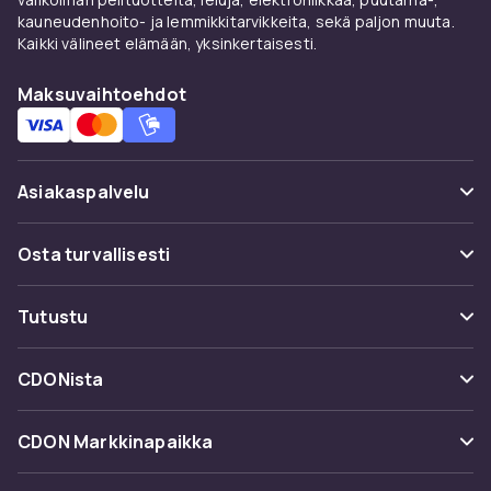
kauneudenhoito- ja lemmikkitarvikkeita, sekä paljon muuta.
Kaikki välineet elämään, yksinkertaisesti.
Maksuvaihtoehdot
Asiakaspalvelu
Usein kysyttyä (UKK)
Osta turvallisesti
Seuraa pakettia
Maksuvaihtoehdot
Tutustu
Peruuta & palauta tästä
Toimitus
Kategoriat
Ota yhteyttä
CDONista
Käyttöehdot
Tuotemerkit
Tietoa meistä
Takaisinvedot
CDON Markkinapaikka
Oppaat
Asiakasarvionnit