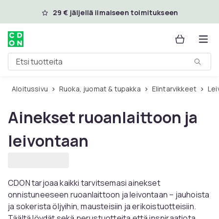
Ohita ja siirry pääsisältöön
29 € jäljellä ilmaiseen toimitukseen
Etsi tuotteita
Aloitussivu
Ruoka, juomat & tupakka
Elintarvikkeet
Le
Ainekset ruoanlaittoon ja
leivontaan
CDON tarjoaa kaikki tarvitsemasi ainekset
onnistuneeseen ruoanlaittoon ja leivontaan – jauhoista
ja sokerista öljyihin, mausteisiin ja erikoistuotteisiin.
Täältä löydät sekä perustuotteita että inspiraatiota