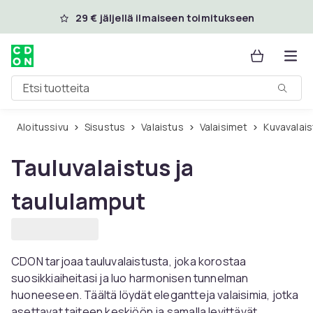
Ohita ja siirry pääsisältöön
29 € jäljellä ilmaiseen toimitukseen
Etsi tuotteita
Aloitussivu
Sisustus
Valaistus
Valaisimet
Kuvavalai
Tauluvalaistus ja
taululamput
CDON tarjoaa tauluvalaistusta, joka korostaa
suosikkiaiheitasi ja luo harmonisen tunnelman
huoneeseen. Täältä löydät elegantteja valaisimia, jotka
asettavat taiteen keskiöön ja samalla levittävät