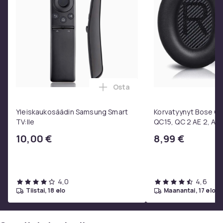
Audrey Brisson
Avye Leventis
Wil Coban
MUUTA:
Mediatyyppi: 4K UHD
Tuotantovuosi: 2026
Tuotantomaa: USA
Osta
Lisää Yleiskaukosäädin Samsun
Ohjaus: Craig Gillespie
Käsikirjoitus: Ana Nogueira
Yleiskaukosäädin Samsung Smart
Korvatyynyt Bose QC3
Tuottaja: James Gunn, Peter Safran
TV:lle
QC15, QC 2 AE 2, AE 
Ikäraja: 11 vuotta
SoundTrue, SoundLin
10,00 €
8,99 €
Alue: 2
Kuva: 16:9, 2160p
Kieli: Englanti
Tekstitys: Ruotsi, Tanska, Suomi, Norja, Englanti
4,0
4,6
Ääni: Dolby Atmos TrueHD
tiistai, 18 elo
maanantai, 17 elo
Kesto: 1 tunti 48 minuuttia
Levy-yhtiö: Warner