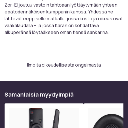
Zor-El joutuu vastoin tahtoaan lyöttäytymään yhteen
epätodennäköisen kumppanin kanssa. Yhdessä he
lähtevät eeppiselle matkalle, jossa kosto ja oikeus ovat
vaakalaudalla – ja jossa Karan on kohdattava
alkuperänsä löytääkseen oman tiensä sankarina.
NÄYTTELIJÄT:
Milly Alcock
David Corenswet
Ilmoita oikeudellisesta ongelmasta
Jason Momoa
Eve Ridley
Matthias Schoenaerts
David Krumholtz
Samanlaisia ​​myydyimpiä
Emily Beecham
Diarmaid Murtagh
Ferdinand Kingsley
Emily Piggford
Bruce Lennox