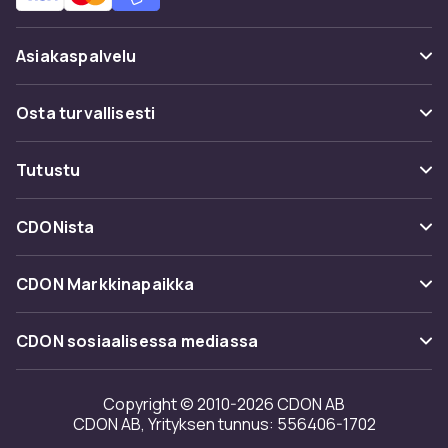
Asiakaspalvelu
Usein kysyttyä (UKK)
Osta turvallisesti
Seuraa pakettia
Maksuvaihtoehdot
Tutustu
Peruuta & palauta tästä
Toimitus
Kategoriat
Ota yhteyttä
CDONista
Käyttöehdot
Tuotemerkit
Tietoa meistä
Takaisinvedot
CDON Markkinapaikka
Oppaat
Asiakasarvionnit
Merchant Help Center
CDON sosiaalisessa mediassa
Työskentele kanssamme
Investor relations
Copyright © 2010-2026 CDON AB
CDON AB, Yrityksen tunnus: 556406-1702
Saavutettavuusseloste