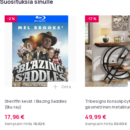
Suosituksia sinulle
Jakelija: SF
Viivakoodi: 7333018038790
-2 %
-17 %
SKU: 25166
LISÄMATERIAALI:
Katso elokuvan takakansi
Formaatti
4K Ultra HD
Tuotenro
0bbe0130-b99b-50f3-b646-02799a7b786b
Osta
Tuoteturvallisuustiedot
Lisää Sheriffin kevät / Blazing S
Sheriffin kevät / Blazing Saddles
Tribesigns Konsolipöyt
(Blu-ray)
geometrinen metallirun
x 81 cm, eteispöytä, s
17,96 €
49,99 €
sohvapöytä
Aiempi alin hinta
18,32 €
Aiempi alin hinta
59,99 €