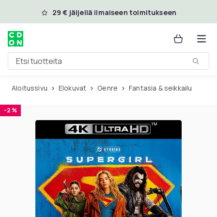
Ohita ja siirry pääsisältöön
29 € jäljellä ilmaiseen toimitukseen
Etsi tuotteita
Aloitussivu
Elokuvat
Genre
Fantasia & seikkailu
-2 %