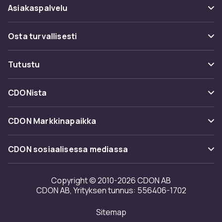
Asiakaspalvelu
Usein kysyttyä (UKK)
Osta turvallisesti
Seuraa pakettia
Maksuvaihtoehdot
Tutustu
Peruuta & palauta tästä
Toimitus
Kategoriat
Ota yhteyttä
CDONista
Käyttöehdot
Tuotemerkit
Tietoa meistä
Takaisinvedot
CDON Markkinapaikka
Oppaat
Asiakasarvionnit
Merchant Help Center
CDON sosiaalisessa mediassa
Työskentele kanssamme
Investor relations
Copyright © 2010-2026 CDON AB
CDON AB, Yrityksen tunnus: 556406-1702
Saavutettavuusseloste
Sitemap
Avoimuusraportti