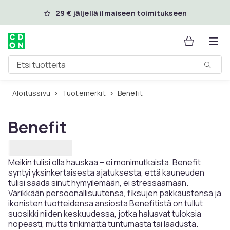
Ohita ja siirry pääsisältöön
29 € jäljellä ilmaiseen toimitukseen
Etsi tuotteita
Aloitussivu
Tuotemerkit
Benefit
Benefit
Meikin tulisi olla hauskaa – ei monimutkaista. Benefit
syntyi yksinkertaisesta ajatuksesta, että kauneuden
tulisi saada sinut hymyilemään, ei stressaamaan.
Värikkään persoonallisuutensa, fiksujen pakkaustensa ja
ikonisten tuotteidensa ansiosta Benefitistä on tullut
suosikki niiden keskuudessa, jotka haluavat tuloksia
nopeasti, mutta tinkimättä tuntumasta tai laadusta.