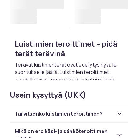
Luistimien teroittimet – pidä
terät terävinä
Terävät luistimenterät ovat edellytys hyvälle
suoritukselle jäällä. Luistimien teroittimet
mahdollistavat terien ylläpidon kotona ilman
kalliita käyntejä teroituspalvelussa. Oikea
Usein kysyttyä (UKK)
teroitin ja oikea tekniikka varmistavat, että
terät pysyvät terävinä ja antavat parhaan
mahdollisen pidon jäällä.
Tarvitsenko luistimien teroittimen?
Teroittimia on kahta päätyyppiä:
käsiteroittimet ja sähköteroittimet.
Mikä on ero käsi- ja sähköteroittimen
Käsiteroittimet ovat yksinkertaisia, edullisia ja