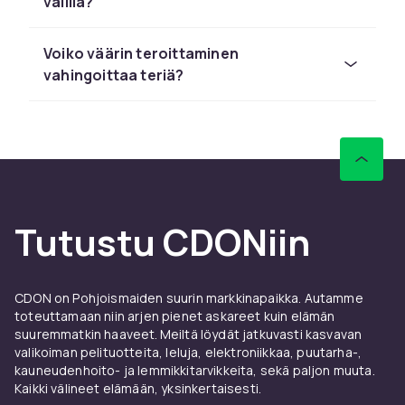
välillä?
helposti mukaan otettavia. Sähköteroittimet
antavat tasaisemman tuloksen vähemmällä
vaivalla ja sopivat tiheään käyttöön. Valitse
Voiko väärin teroittaminen
teroitin käyttötarpeidesi ja budjettisi mukaan.
vahingoittaa teriä?
Oikea teroitustekniikka on tärkeää parhaan
tuloksen saavuttamiseksi. Väärä tekniikka voi
antaa epätasaisen teräpinnan tai vahingoittaa
teriä. Seuraa valmistajan ohjeita huolellisesti ja
katso opetusvideoita ennen ensimmäistä
teroituskertaa. Harjoittelu tekee mestarin.
Tutustu CDONiin
Katso kaikki
luistimien teroittimet
CDON:ssa.
Yhdistä sopiviin
luistimenteriin
parhaan
tuloksen saavuttamiseksi.
CDON on Pohjoismaiden suurin markkinapaikka. Autamme
toteuttamaan niin arjen pienet askareet kuin elämän
Tutustu kaikkiin
luistimien osiin ja tarvikkeisiin
.
suuremmatkin haaveet. Meiltä löydät jatkuvasti kasvavan
Siirry
taitoluistelu ja jääkiekko
-pääsivulle.
valikoiman pelituotteita, leluja, elektroniikkaa, puutarha-,
kauneudenhoito- ja lemmikkitarvikkeita, sekä paljon muuta.
Säännöllinen teroitus on investointi
Kaikki välineet elämään, yksinkertaisesti.
suoritukseesi. Teroita luistimet 10–15 jäätunnin