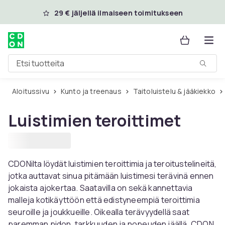
Ohita ja siirry pääsisältöön
29 € jäljellä ilmaiseen toimitukseen
Etsi tuotteita
Aloitussivu
Kunto ja treenaus
Taitoluistelu & jääkiekko
Luistimien teroittimet
CDONilta löydät luistimien teroittimia ja teroitustelineitä,
jotka auttavat sinua pitämään luistimesi terävinä ennen
jokaista ajokertaa. Saatavilla on sekä kannettavia
malleja kotikäyttöön että edistyneempiä teroittimia
seuroille ja joukkueille. Oikealla terävyydellä saat
paremman pidon, tarkkuuden ja nopeuden jäällä. CDON