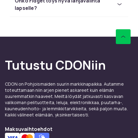
Onko Fidget toys hyvä lahjavalinta
Fidget-spinnerit
lapselle?
Fidget-spinneri koostuu kuulalaakerista ja
kolmesta ulkonevasta lavasta (lukumäärä voi
vaihdella), jotka saavat sen pyörimään. Fidget-
spinnerit on valmistettu useista materiaaleista,
kuten muovista, alumiinista, teräksestä ja
joskus titaanista. Mielikuvitukselliset motiivit
Tutustu CDONiin
ovat yleisiä, ja suunnitteluvaihtoehtojen määrä
on todella räjähtänyt.
Fidget-kuutio
CDON on Pohjoismaiden suurin markkinapaikka. Autamme
toteuttamaan niin arjen pienet askareet kuin elämän
Kuutio, jossa on painikkeita, vipuja ja säätimiä
suuremmatkin haaveet. Meiltä löydät jatkuvasti kasvavan
jokaisessa kuviteltavissa olevassa värissä. Kun
valikoiman pelituotteita, leluja, elektroniikkaa, puutarha-,
taskussasi on fidget-kuutio, löydät aina jotain,
kauneudenhoito- ja lemmikkitarvikkeita, sekä paljon muuta.
mitä näprätä, kun tunnet olosi levottomaksi ja
Kaikki välineet elämään, yksinkertaisesti.
haluat rentoutua hieman.
Maksuvaihtoehdot
Popfidgetit