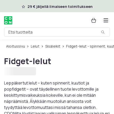
Ohita ja siirry pääsisältöön
29 € jäljellä ilmaiseen toimitukseen
Etsi tuotteita
Aloitussivu
Lelut
Sisäleikit
Fidget-lelut - spinnerit, kuu
Fidget-lelut
Leppäkertut lelut – kuten spinnerit, kuutiot ja
popfidgetit – ovat täydellinen tuote levottomille ja
keskittymisvaikeuksia kokeville, kun ei ole mitään
näpräämistä. Älykkään muotoilun ansiosta voit
tyydyttää levottomuuttasi missä tahansa oletkin.
CDONilta löydät laajan valikoiman leppäkerttuja leluja eri