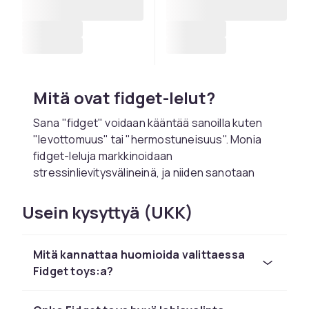
Mitä ovat fidget-lelut?
Sana "fidget" voidaan kääntää sanoilla kuten
"levottomuus" tai "hermostuneisuus". Monia
fidget-leluja markkinoidaan
stressinlievitysvälineinä, ja niiden sanotaan
myös auttavan keskittymisvaikeuksien
hallinnassa ja tarjoavan miellyttävän tavan
Usein kysyttyä (UKK)
viihdyttää tyhjäpäisiä käsiä. Tässä listaamme
muutamia fidget-tyyppisiä levottomia leikkejä,
Mitä kannattaa huomioida valittaessa
mutta värikäs valikoima on käytännössä
Fidget toys:a?
loputon ja uusia muotoja ja jännittäviä
ratkaisuja lisätään jatkuvasti.