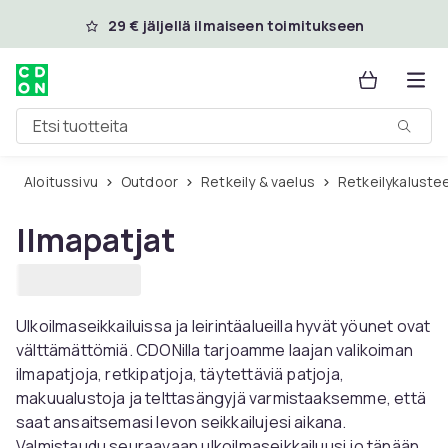
Ohita ja siirry pääsisältöön
29 € jäljellä ilmaiseen toimitukseen
Etsi tuotteita
Aloitussivu
Outdoor
Retkeily & vaelus
Retkeilykaluste
Ilmapatjat
Ulkoilmaseikkailuissa ja leirintäalueilla hyvät yöunet ovat
välttämättömiä. CDONilla tarjoamme laajan valikoiman
ilmapatjoja, retkipatjoja, täytettäviä patjoja,
makuualustoja ja telttasängyjä varmistaaksemme, että
saat ansaitsemasi levon seikkailujesi aikana.
Valmistaudu seuraavaan ulkoilmaseikkailuusi jo tänään