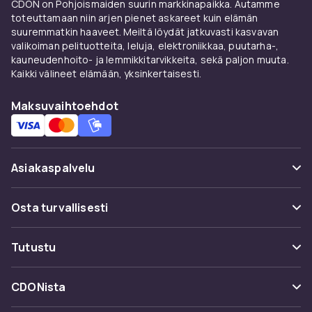
CDON on Pohjoismaiden suurin markkinapaikka. Autamme
takaamiseksi tarjoamme valikoiman
toteuttamaan niin arjen pienet askareet kuin elämän
ulkokäyttöön suunniteltuja retkipatjoja. Nämä
suuremmatkin haaveet. Meiltä löydät jatkuvasti kasvavan
patjat on suunniteltu pitämään sinut lämpimänä
valikoiman pelituotteita, leluja, elektroniikkaa, puutarha-,
kauneudenhoito- ja lemmikkitarvikkeita, sekä paljon muuta.
ja mukavana myös kylminä öinä.
Kaikki välineet elämään, yksinkertaisesti.
Retkipatjavalikoimamme tarjoaa sinulle
tarvitsemaasi laatua ja lämpöä ulkona.
Maksuvaihtoehdot
Täytettävät patjat -
käytännöllisiä ja
monipuolisia
Asiakaspalvelu
Täytettävät patjat ovat monipuolisia ja
Usein kysyttyä (UKK)
Osta turvallisesti
käytännöllisiä moniin tarkoituksiin. Käytä niitä
Seuraa pakettia
ylimääräisinä vierassänkyinä kotona tai ota ne
Maksuvaihtoehdot
mukaasi retkeilyretkellesi mukavia yöunia
Tutustu
Peruuta & palauta tästä
varten. Tutustu puhallettavien patjojen
Toimitus
valikoimaamme ja löydä niiden monet
Kategoriat
Ota yhteyttä
CDONista
käyttötarkoitukset kaikkiin seikkailuihisi!
Käyttöehdot
Tuotemerkit