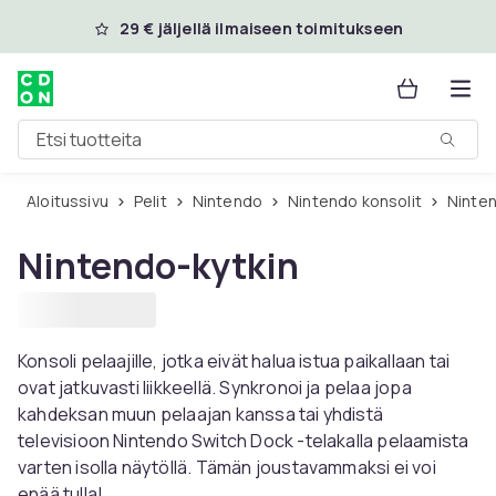
Ohita ja siirry pääsisältöön
29 € jäljellä ilmaiseen toimitukseen
Etsi tuotteita
Aloitussivu
Pelit
Nintendo
Nintendo konsolit
Ninte
Nintendo-kytkin
Konsoli pelaajille, jotka eivät halua istua paikallaan tai
ovat jatkuvasti liikkeellä. Synkronoi ja pelaa jopa
kahdeksan muun pelaajan kanssa tai yhdistä
televisioon Nintendo Switch Dock -telakalla pelaamista
varten isolla näytöllä. Tämän joustavammaksi ei voi
enää tulla!