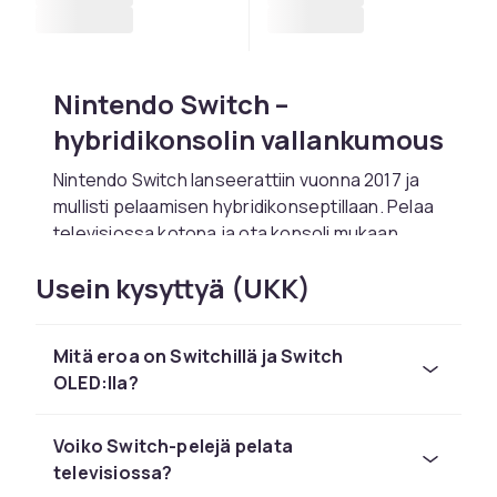
Nintendo Switch –
hybridikonsolin vallankumous
Nintendo Switch lanseerattiin vuonna 2017 ja
mullisti pelaamisen hybridikonseptillaan. Pelaa
televisiossa kotona ja ota konsoli mukaan
käsipeleihin menettämättä edistymistä. Joy-
Usein kysyttyä (UKK)
Con-ohjaimet voidaan käyttää kolmella tavalla:
kiinnitettynä konsoliin, erillisinä ohjaimina tai
Controller Gripissä.
Mitä eroa on Switchillä ja Switch
Switch OLED ja pelikirjasto
OLED:lla?
Switch OLED 7 tuuman OLED-näytöllä on paras
Voiko Switch-pelejä pelata
valinta käsipelaamiseen. Switch-kirjastoon
televisiossa?
kuuluvat Mario Kart 8 Deluxe, Zelda: Breath of