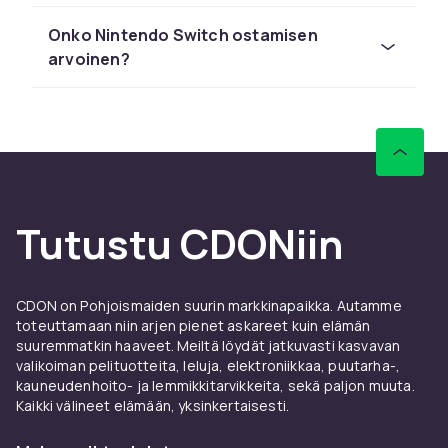
the Wild ja Tears of the Kingdom, Super Mario
Odyssey, Animal Crossing ja Pokémon-sarja.
Onko Nintendo Switch ostamisen
Nintendo Switch Online antaa pääsyn
arvoinen?
verkkopeleihin ja klassisiin NES/SNES-peleihin.
Katso koko Nintendo Switch -pelien valikoima.
CDON:lta löydät Nintendo-tuotteita
kilpailukykyisiin hintoihin nopealla toimituksella
ja helpolla palautusoikeudella.
Tutustu CDONiin
CDON on Pohjoismaiden suurin markkinapaikka. Autamme
toteuttamaan niin arjen pienet askareet kuin elämän
suuremmatkin haaveet. Meiltä löydät jatkuvasti kasvavan
valikoiman pelituotteita, leluja, elektroniikkaa, puutarha-,
kauneudenhoito- ja lemmikkitarvikkeita, sekä paljon muuta.
Kaikki välineet elämään, yksinkertaisesti.