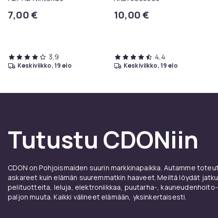
7,00 €
10,00 €
3,9
4,4
keskiviikko, 19 elo
keskiviikko, 19 elo
Tutustu CDONiin
CDON on Pohjoismaiden suurin markkinapaikka. Autamme toteutt
askareet kuin elämän suuremmatkin haaveet. Meiltä löydät jatku
pelituotteita, leluja, elektroniikkaa, puutarha-, kauneudenhoito-
paljon muuta. Kaikki välineet elämään, yksinkertaisesti.