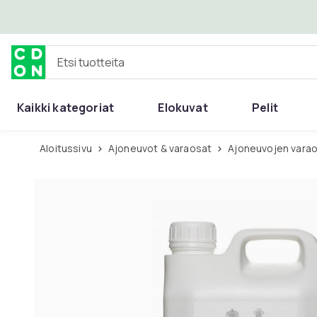
Ohita ja siirry pääsisältöön
Etsi tuotteita
Kaikki kategoriat
Elokuvat
Pelit
Aloitussivu
Ajoneuvot & varaosat
Ajoneuvojen varao