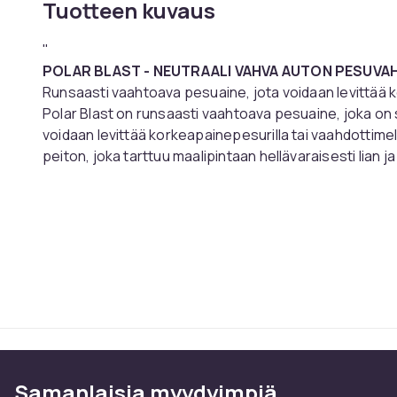
Tuotteen kuvaus
"
POLAR BLAST - NEUTRAALI VAHVA AUTON PESUVA
Runsaasti vaahtoava pesuaine, jota voidaan levittää k
Polar Blast on runsaasti vaahtoava pesuaine, joka on s
voidaan levittää korkeapainepesurilla tai vaahdottimel
peiton, joka tarttuu maalipintaan hellävaraisesti lian 
ennen shampoon käyttöä.
Tämä vähentää naarmujen ja pyöreiden hankausten ris
liikuttamisesta vaikeiden epäpuhtauksien yli. Polar B
ajoneuvo ei ole voimakkaasti likainen, huuhtele ensin
lian. Sen neutraali pH-formula ei poista mitään olemas
Käyttöohjeet:
1. Ennen aloittamista varmista, että auton runko ja renk
suoralle auringonvalolle.
2. Polar Blast voidaan käyttää eri pitoisuuksilla halu
on kaataa 100 ml tuotetta vaahtopulloon ja 500 ml vet
Samanlaisia ​​myydyimpiä
tarpeen mukaan lisäämällä tai vähentämällä vaahtoa.