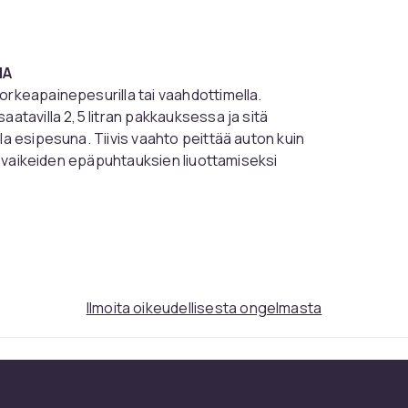
HA
orkeapainepesurilla tai vaahdottimella.
aatavilla 2,5 litran pakkauksessa ja sitä
la esipesuna. Tiivis vaahto peittää auton kuin
ja vaikeiden epäpuhtauksien liuottamiseksi
kiä, jotka johtuvat sienen tai pesurihanskan
last voidaan käyttää shampoon sijaan, jos
 ajoneuvo vedellä poistaaksesi pinnallisen
sa olevia vahakerroksia tai vahaa.
Ilmoita oikeudellisesta ongelmasta
aat ovat viileitä koskettaessa eivätkä alttiina
tun vaahdon tiheyden mukaan. Hyvä lähtökohta
tä. Säädä vaahdotinpistoolin asetukset