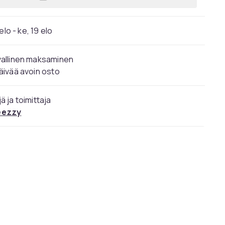
Lisää AutoGlym Polar Blast 2,5l neu
elo - ke, 19 elo
vallinen maksaminen
äivää avoin osto
ä ja toimittaja
ezzy