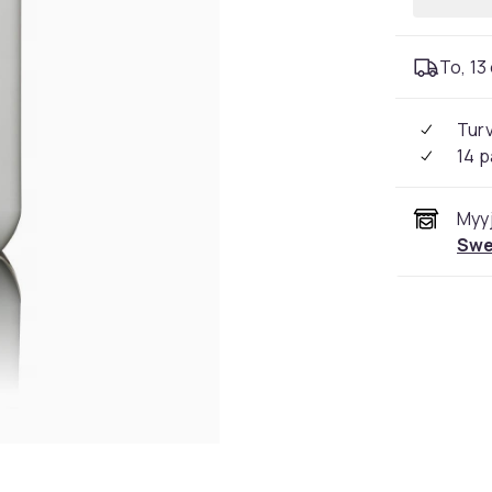
To, 13 
Tur
14 p
Myyj
Swe