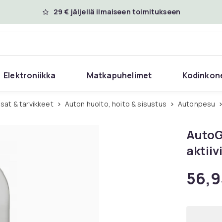
29 € jäljellä ilmaiseen toimitukseen
Elektroniikka
Matkapuhelimet
Kodinkon
sat & tarvikkeet
Auton huolto, hoito & sisustus
Autonpesu
AutoGl
aktii
56,9