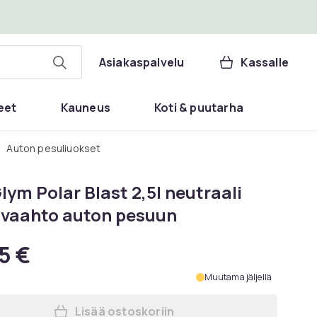
Asiakaspalvelu
Kassalle
eet
Kauneus
Koti & puutarha
Auton pesuliuokset
ym Polar Blast 2,5l neutraali
vivaahto auton pesuun
5 €
Muutama jäljellä
Lisää ostoskoriin