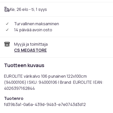
Ke, 26 elo - ti, 1 syys
Turvallinen maksaminen
14 päivää avoin osto
Myyjä ja toimittaja
CS MEGASTORE
Tuotteen kuvaus
EUROLITE värikalvo 106 punainen 122x100cm
(94000106) | SKU: 94000106 | Brand: EUROLITE | EAN:
4026397162844
Tuotenro
fd39b3a1-0a6a-439d-94b3-e7e0743d3d12