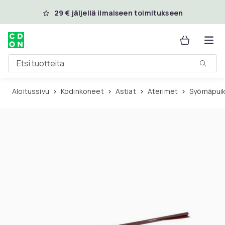
Ohita ja siirry pääsisältöön
29 € jäljellä ilmaiseen toimitukseen
Etsi tuotteita
Aloitussivu
Kodinkoneet
Astiat
Aterimet
Syömäpui