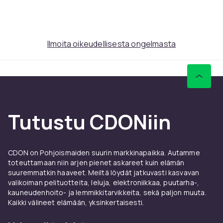
Tuoteturvallisuustiedot
Ilmoita oikeudellisesta ongelmasta
Tutustu CDONiin
CDON on Pohjoismaiden suurin markkinapaikka. Autamme
toteuttamaan niin arjen pienet askareet kuin elämän
suuremmatkin haaveet. Meiltä löydät jatkuvasti kasvavan
valikoiman pelituotteita, leluja, elektroniikkaa, puutarha-,
kauneudenhoito- ja lemmikkitarvikkeita, sekä paljon muuta.
Kaikki välineet elämään, yksinkertaisesti.