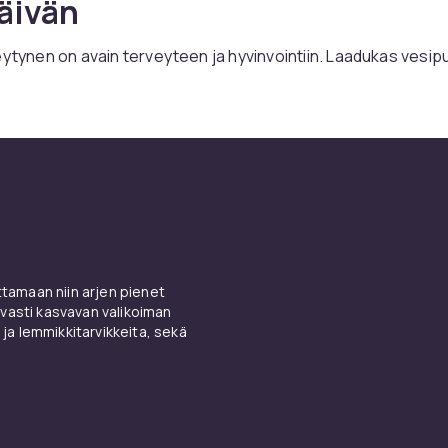
äivän
eytynen on avain terveyteen ja hyvinvointiin. Laadukas vesipu
mistaa, että sinulla on aina raikasta vettä saatavilla — koton
i matkustaessa. Valikoimastamme löydät vesipullot kaikkiin ta
pullot, eristetyt teräspullot, ympäristöystävälliset lasipullot 
valita uudelleenkäytettävä
llo?
amaan niin arjen pienet
et muovipullot ovat yksi merkittävimmistä ympäristöongelmi
vasti kasvavan valikoiman
udelleenkäytettävä vesipullo on yksinkertaisin tapa vähent
 ja lemmikkitarvikkeita, sekä
arjessa. Yksi laadukas vesipullo voi korvata satoja kertakäyt
sa. Lisäksi se on taloudellisempi pitkällä aikavälillä — veden
upasta on moninkertaisesti kalliimpaa kuin hanaveden juomi
ta. Ekologinen ja taloudellinen valinta samassa paketissa.