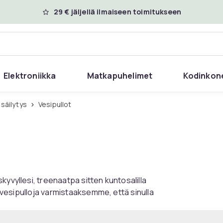
29 € jäljellä ilmaiseen toimitukseen
Elektroniikka
Matkapuhelimet
Kodinkon
 säilytys
Vesipullot
kyvyllesi, treenaatpa sitten kuntosalilla
n vesipulloja varmistaaksemme, että sinulla