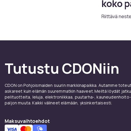
koko p
Riittävä nest
paras tapa var
urheilussa ta
kevyet urheilu
muuta.
Miksi 
Tutustu CDONiin
vesipu
CDON on Pohjoismaiden suurin markkinapaikka. Autamme toteutt
Kertakäyttöis
askareet kuin elämän suuremmatkin haaveet. Meiltä löydät jatku
maailmassa. U
pelituotteita, leluja, elektroniikkaa, puutarha-, kauneudenhoito-
muovijätettä 
paljon muuta. Kaikki välineet elämään, yksinkertaisesti.
pulloja vuodes
ostaminen ka
Maksuvaihtoehdot
omasta pullos