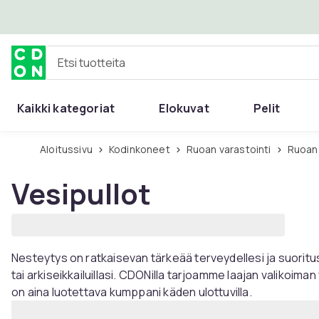
Ohita ja siirry pääsisältöön
Etsi tuotteita
Kaikki kategoriat
Elokuvat
Pelit
Aloitussivu
Kodinkoneet
Ruoan varastointi
Ruoan
Vesipullot
Nesteytys on ratkaisevan tärkeää terveydellesi ja suoritus
tai arkiseikkailuillasi. CDONilla tarjoamme laajan valikoima
on aina luotettava kumppani käden ulottuvilla.