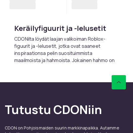
Keräilyfiguurit ja -lelusetit
CDONilta löydät laajan valikoiman Roblox-
figuurit ja -lelusetit, jotka ovat saaneet
inspiraationsa pelin suosituimmista
maailmoista ja hahmoista. Jokainen hahmo on
suunniteltu huolellisesti pelistä tunnistettavilla
yksityiskohdilla, ja usein mukana tulee pieniä
lisävarusteita, jotka parantavat pelikokemusta.
Monet setit sisältävät myös eksklusiivisia
digitaalisia koodeja, jotka avaavat pelin
bonussisältöä – arvostettu yksityiskohta
Tutustu CDONiin
kaikille Roblox-faneille.
Luovaa leikkiä, joka kasvaa
CDON on Pohjoismaiden suurin markkinapaikka. Autamme
lapsen mukana