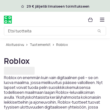
Ohita ja siirry pääsisältöön
29 € jäljellä ilmaiseen toimitukseen
Etsi tuotteita
Aloitussivu
Tuotemerkit
Roblox
Roblox
Roblox on enemmän kuin vain digitaalinen peli – se on
luova maailma, jossa mielikuvitus pääsee valloilleen. Nyt
lapset voivat tuoda pelin suosikkikokemuksensa
todelliseen maailmaan laajan Roblox-leluvalikoiman
avulla. Yksityiskohtaisista keräilyhahmoista kokonaisiin
leikkisetteihin ja ajoneuvoihin, Roblox-tuotteet tuovat
fyysisen ulottuvuuden digitaaliseen yhteisöön, jossa