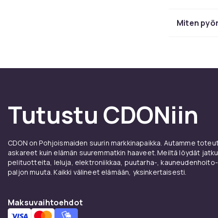
tyypillisesti
Miten pyör
Pyöräi
Pyöräilypaita
tärkeä ominai
pieniä tarvik
pitkähihainen
fit-istuvuus 
Tutustu CDONiin
myös löyhempä
Pyöräi
CDON on Pohjoismaiden suurin markkinapaikka. Autamme toteutt
askareet kuin elämän suuremmatkin haaveet. Meiltä löydät jatku
Pyöräilytakki 
pelituotteita, leluja, elektroniikkaa, puutarha-, kauneudenhoito-
pakata pienee
paljon muuta. Kaikki välineet elämään, yksinkertaisesti.
sadesuoja on
materiaalit pi
Maksuvaihtoehdot
löydät lämpimä