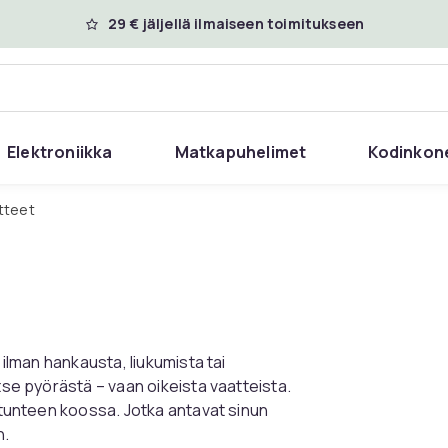
29 € jäljellä ilmaiseen toimitukseen
Elektroniikka
Matkapuhelimet
Kodinkon
atteet
 ilman hankausta, liukumista tai
tse pyörästä – vaan oikeista vaatteista.
t tunteen koossa. Jotka antavat sinun
n.