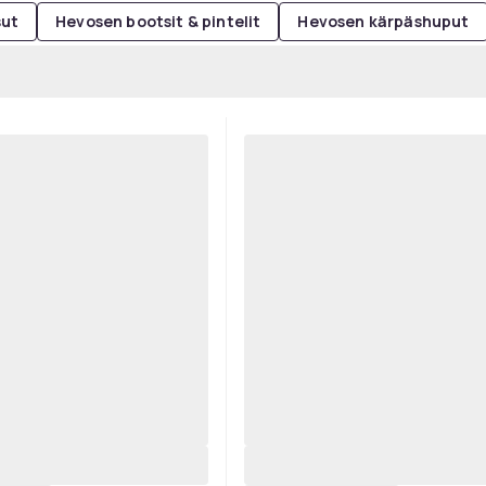
sut
Hevosen bootsit & pintelit
Hevosen kärpäshuput