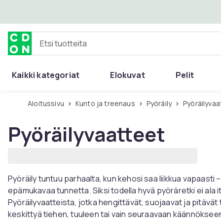
Ohita ja siirry pääsisältöön
Etsi tuotteita
Kaikki kategoriat
Elokuvat
Pelit
Aloitussivu
Kunto ja treenaus
Pyöräily
Pyöräilyva
Pyöräilyvaatteet
Pyöräily tuntuu parhaalta, kun kehosi saa liikkua vapaasti –
epämukavaa tunnetta. Siksi todella hyvä pyöräretki ei ala i
Pyöräilyvaatteista, jotka hengittävät, suojaavat ja pitävä
keskittyä tiehen, tuuleen tai vain seuraavaan käännöksee