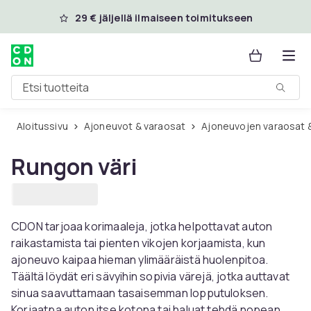
Ohita ja siirry pääsisältöön
29 € jäljellä ilmaiseen toimitukseen
Etsi tuotteita
Aloitussivu
Ajoneuvot & varaosat
Ajoneuvojen varaosat 
Rungon väri
CDON tarjoaa korimaaleja, jotka helpottavat auton
raikastamista tai pienten vikojen korjaamista, kun
ajoneuvo kaipaa hieman ylimääräistä huolenpitoa.
Täältä löydät eri sävyihin sopivia värejä, jotka auttavat
sinua saavuttamaan tasaisemman lopputuloksen.
Korjaatpa auton itse kotona tai haluat tehdä nopean