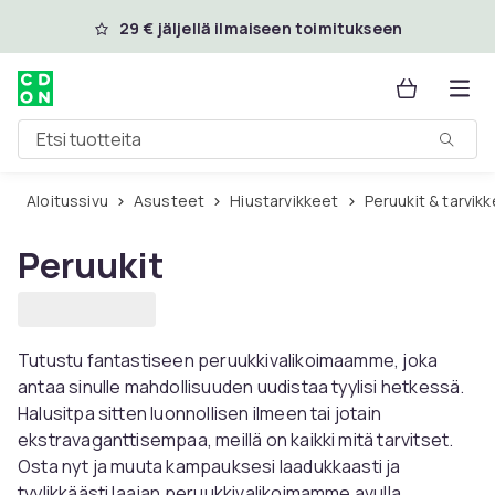
Ohita ja siirry pääsisältöön
29 € jäljellä ilmaiseen toimitukseen
Etsi tuotteita
Aloitussivu
Asusteet
Hiustarvikkeet
Peruukit & tarvik
Peruukit
Tutustu fantastiseen peruukkivalikoimaamme, joka
antaa sinulle mahdollisuuden uudistaa tyylisi hetkessä.
Halusitpa sitten luonnollisen ilmeen tai jotain
ekstravaganttisempaa, meillä on kaikki mitä tarvitset.
Osta nyt ja muuta kampauksesi laadukkaasti ja
tyylikkäästi laajan peruukkivalikoimamme avulla.