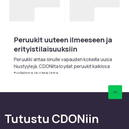
Peruukit uuteen ilmeeseen ja
erityistilaisuuksiin
Peruukki antaa sinulle vapauden kokeilla uusia
hiustyylejä. CDONilta loydat peruukit kaikissa
tyyleissa ja vare issa.
Peruukkeja kayttavat henkilot joilla on
hiustenlahtoa, nayttamoolle esiintyineet ja
cosplay-harrastajat.
Synteettiset peruukit ovat halvempia ja
vaativat minimaalista huoltoa.
Tutustu CDONiin
CDONilta loydat taydellisen valikoiman
hiuslisatarvikkeita kilpailukykyi seen hintaan