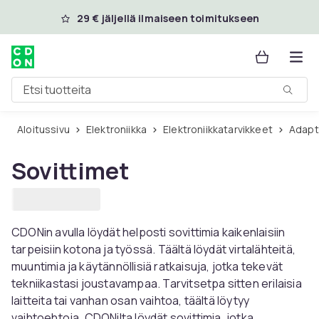
Ohita ja siirry pääsisältöön
29 € jäljellä ilmaiseen toimitukseen
Etsi tuotteita
Aloitussivu
Elektroniikka
Elektroniikkatarvikkeet
Adapt
Sovittimet
CDONin avulla löydät helposti sovittimia kaikenlaisiin
tarpeisiin kotona ja työssä. Täältä löydät virtalähteitä,
muuntimia ja käytännöllisiä ratkaisuja, jotka tekevät
tekniikastasi joustavampaa. Tarvitsetpa sitten erilaisia ​​
laitteita tai vanhan osan vaihtoa, täältä löytyy
vaihtoehtoja. CDONilta löydät sovittimia, jotka