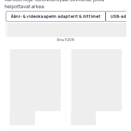
helpottavat arkea.
Ääni- & videokaapelin adapterit & liittimet
USB-adap
Sivu 1/208