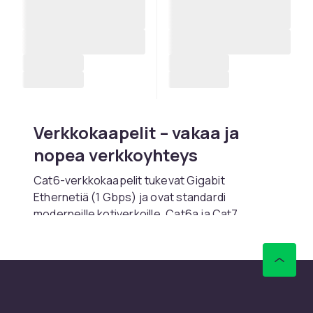
Verkkokaapelit – vakaa ja
nopea verkkoyhteys
Cat6-verkkokaapelit tukevat Gigabit
Ethernetiä (1 Gbps) ja ovat standardi
moderneille kotiverkoille. Cat6a ja Cat7
tukevat 10 Gbps tulevaisuuden varmistetuille
asennuksille. Patch-kaapelit eri pituuksilla
sopivat lyhyille kytkennöille.
Osta verkkokaapelit ja muut kaapelit verkosta
CDONilta.