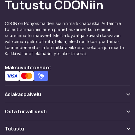
Tutustu CDONiin
Edut ja käyttöohjeet
Verkkokaapelit:lle
CDON on Pohjoismaiden suurin markkinapaikka. Autamme
CDONilta löydät Verkkokaapelit:ä johtavilta
toteuttamaan niin arjen pienet askareet kuin elämän
suuremmatkin haaveet. Meiltä löydät jatkuvasti kasvavan
valmistajilta kilpailukykyiseen hintaan. Laaja
valikoiman pelituotteita, leluja, elektroniikkaa, puutarha-,
valikoimamme kattaa kaikki hintaluokat
kauneudenhoito- ja lemmikkitarvikkeita, sekä paljon muuta.
perustason malleista edistyneisiin ammatillisiin
Kaikki välineet elämään, yksinkertaisesti.
ratkaisuihin. Kaikki tuotteet on sertifioitu ja
täyttävät eurooppalaiset laatu- ja
Maksuvaihtoehdot
turvallisuusstandardit.
Kun ostat Verkkokaapelit:ä CDONilta, saat
käyttöoikeuden tuotekuvauksiin
Asiakaspalvelu
yksityiskohtaisilla ominaisuuksilla,
asiakasarvosteluihin ja mallien helppoihin
Usein kysyttyä (UKK)
Osta turvallisesti
vertailuihin. Tarjoamme nopean toimituksen ja
helpon palautuksen.
Seuraa pakettia
Maksuvaihtoehdot
Tutustu
Edut ja käyttöohjeet
Peruuta & palauta tästä