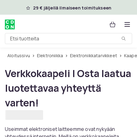
Ohita ja siirry pääsisältöön
29 € jäljellä ilmaiseen toimitukseen
Etsi tuotteita
Aloitussivu
Elektroniikka
Elektroniikkatarvikkeet
Kaape
Verkkokaapeli | Osta laatua
luotettavaa yhteyttä
varten!
Useimmat elektroniset laitteemme ovat nykyään
yhteydessä internetiin. Meillä on verkkokaapeleita