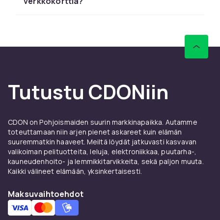
verkkokorttia?
yhteyden kaikille laitteille. Tarkista
yhteensopivuus olemassa olevan laitteiston
kanssa. CDONilta tilaat turvallisesti nopealla
toimituksella ja helpolla palautuksella.
Tutustu koko verkkolaitevalikoimaan
CDONissa.
Tutustu CDONiin
Verkkokortit & adapterit –
osta verkkolaitteet CDONilta
CDON on Pohjoismaiden suurin markkinapaikka. Autamme
Verkkokortit & adapterit on tärkeä
toteuttamaan niin arjen pienet askareet kuin elämän
verkkoinfrastruktuuri kotiin ja toimistoon.
suuremmatkin haaveet. Meiltä löydät jatkuvasti kasvavan
CDONilta löydät laajan valikoiman verkkokortit
valikoiman pelituotteita, leluja, elektroniikkaa, puutarha-,
& adapterit:ä tunnetuilta merkeiltä kuten TP-
kauneudenhoito- ja lemmikkitarvikkeita, sekä paljon muuta.
Link, ASUS, Netgear, Cisco ja Ubiquiti
Kaikki välineet elämään, yksinkertaisesti.
kilpailukykyiseen hintaan. Rakentamassasi
kotiverkko tai ammattimainen infrastruktuuri,
Maksuvaihtoehdot
meillä on oikea ratkaisu.