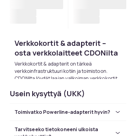
Verkkokortit & adapterit –
osta verkkolaitteet CDONilta
Verkkokortit & adapterit on tärkeä
verkkoinfrastruktuuri kotiin ja toimistoon.
CDONilta löydät laajan valikoiman verkkokortit
& adapterit:ä tunnetuilta merkeiltä kuten TP-
Usein kysyttyä (UKK)
Link, ASUS, Netgear, Cisco ja Ubiquiti
kilpailukykyiseen hintaan. Rakentamassasi
kotiverkko tai ammattimainen infrastruktuuri,
Toimivatko Powerline-adapterit hyvin?
meillä on oikea ratkaisu.
Moderni verkkolaitteet Wi-Fi 6:lla ja Gigabit
Tarvitseeko tietokoneeni ulkoista
Ethernetillä antavat vakaan ja nopean