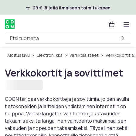
Ohita ja siirry pääsisältöön
29 € jäljellä ilmaiseen toimitukseen
Etsi tuotteita
Aloitussivu
Elektroniikka
Verkkolaitteet
Verkkokortit &
Verkkokortit ja sovittimet
CDON tarjoaa verkkokortteja ja sovittimia, joiden avulla
tietokoneiden ja laitteiden yhdistäminen internetiin on
helppoa. Valitse langaton vaihtoehto joustavuuden
takaamiseksi tai langallinen vaihtoehto maksimaalisen
vakauden ja nopeuden takaamiseksi. Täydellinen sekä
pöytätietokoneille, kannettaville tietokoneille että