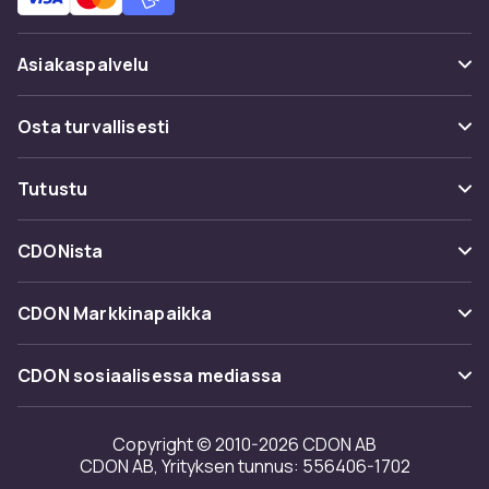
Asiakaspalvelu
Usein kysyttyä (UKK)
Osta turvallisesti
Seuraa pakettia
Maksuvaihtoehdot
Tutustu
Peruuta & palauta tästä
Toimitus
Kategoriat
Ota yhteyttä
CDONista
Käyttöehdot
Tuotemerkit
Tietoa meistä
Takaisinvedot
CDON Markkinapaikka
Oppaat
Asiakasarvionnit
Merchant Help Center
CDON sosiaalisessa mediassa
Työskentele kanssamme
Investor relations
Copyright © 2010-2026 CDON AB
CDON AB, Yrityksen tunnus: 556406-1702
Saavutettavuusseloste