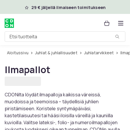
Ohita ja siirry pääsisältöön
29 € jäljellä ilmaiseen toimitukseen
Etsi tuotteita
Aloitussivu
Juhlat & juhlallisuudet
Juhlatarvikkeet
Ilma
Ilmapallot
CDONilta löydät ilmapalloja kaikissa väreissä,
muodoissa ja teemoissa – täydellisiä juhlien
piristämiseen. Koristele syntymäpäiväsi,
kastetilaisuutesi tai hääsi iloisilla väreillä ja kauniilla
kuvioilla. Valitse lateksi-, folio- ja numeroilmapallojen
joukosta luodaksesi oikean tunnelman. CDONin avulla