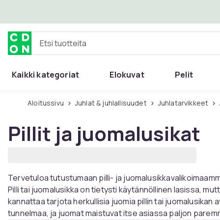
Ohita ja siirry pääsisältöön
Etsi tuotteita
Kaikki kategoriat
Elokuvat
Pelit
Aloitussivu
Juhlat & juhlallisuudet
Juhlatarvikkeet
Pillit ja juomalusikat
Tervetuloa tutustumaan pilli- ja juomalusikkavalikoimaamme
Pilli tai juomalusikka on tietysti käytännöllinen lasissa, mutt
kannattaa tarjota herkullisia juomia pillin tai juomalusikan
tunnelmaa, ja juomat maistuvat itse asiassa paljon paremmi