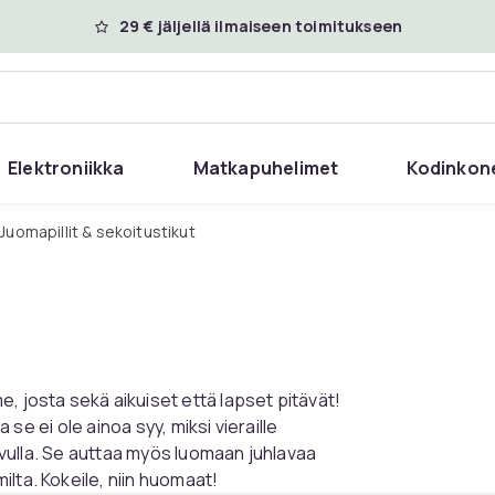
29 € jäljellä ilmaiseen toimitukseen
Elektroniikka
Matkapuhelimet
Kodinkon
Juomapillit & sekoitustikut
, josta sekä aikuiset että lapset pitävät!
a se ei ole ainoa syy, miksi vieraille
 avulla. Se auttaa myös luomaan juhlavaa
lta. Kokeile, niin huomaat!