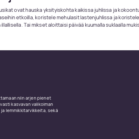
alusikat ovat hauska yksityiskohta kaikissa juhlissa ja kokoon
aseihin etkoilla, koristele mehulasit lastenjuhlissa ja koriste
lallisella. Tai mikset aloittaisi päivää kuumalla suklaalla mukis
sikan avulla? On vaikea kuvitella viihtyisämpää harmaan maan
ia ​​materiaaleja, värejä ja mall
päristöystävällisen ratkaisun, tutustu kestäviin pilleihimme. 
materiaaleista, kuten bambusta, ruostumattomasta teräkses
perista. Jos valitset esimerkiksi ruostumattomasta teräksest
uotteen, ne on myös helppo puhdistaa. Tämä tarkoittaa, että
amaan niin arjen pienet
 useita kertoja. Joskus pakkauksessa on jopa pieni pilliharja 
vasti kasvavan valikoiman
istusta varten.
 ja lemmikkitarvikkeita, sekä
et ylellisiä juhlia tai illallista, lasisten tai ruostumattomasta 
 pillien käyttö on täydellistä. Ne antavat juomille elegantin s
a tai ihanassa kahvitauossa puutarhassa voit valita raidallisia
i väreissä. Yhdistä kauniisiin lautasliinoihin ja ilmapalloihin, j