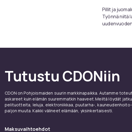
Pillit ja juom
Työnnä niitä l
uudenvuoden il
tai pienen lu
alkua!
Erilais
Jos haluat ym
Tutustu CDONiin
valmistettu 
lasista ja pa
valmistetun t
CDON on Pohjoismaiden suurin markkinapaikka. Autamme toteutt
käyttää niitä
askareet kuin elämän suuremmatkin haaveet. Meiltä löydät jatku
helppoa puhd
pelituotteita, leluja, elektroniikkaa, puutarha-, kauneudenhoito-
Jos suunnittel
paljon muuta. Kaikki välineet elämään, yksinkertaisesti.
valmistettujen
Lastenjuhliss
Maksuvaihtoehdot
vaihtoehtoja er