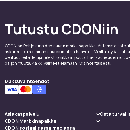
Tutustu CDONiin
CDON on Pohjoismaiden suurin markkinapaikka. Autamme toteutt
askareet kuin elämän suuremmatkin haaveet. Meiltä löydät jatku
pelituotteita, leluja, elektroniikkaa, puutarha-, kauneudenhoito-
paljon muuta. Kaikki välineet elämään, yksinkertaisesti.
Maksuvaihtoehdot
Asiakaspalvelu
Osta turvalli
CDON Markkinapaikka
Usein kysyttyä (UKK)
Maksuvaiht
CDON sosiaalisessa mediassa