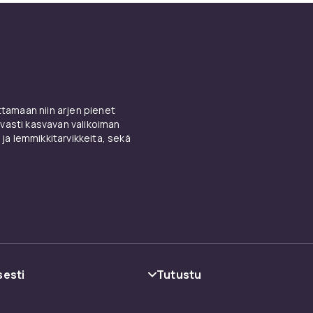
amaan niin arjen pienet
vasti kasvavan valikoiman
 ja lemmikkitarvikkeita, sekä
sesti
Tutustu
oehdot
Kategoriat