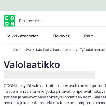
Ohita ja siirry pääsisältöön
Etsi tuotteita
Kaikki kategoriat
Elokuvat
Pelit
Aloitussivu
Käsityöt & harrastukset
Työkalut harrast
Valolaatikko
CDONilta löydät valolaatikoita, joiden avulla on helppo luoda
Täydellinen valinta niille, jotka piirtävät, ompelevat, tekev
parissa ja haluavat nähdä yksityiskohdat selkeästi. Säädet
ansiosta jokaisesta projektista tulee helpompaa ja amma