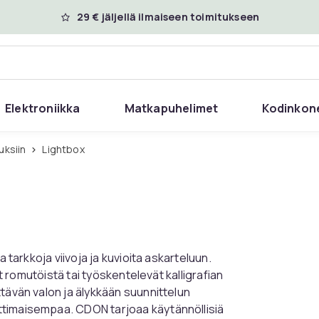
29 € jäljellä ilmaiseen toimitukseen
Elektroniikka
Matkapuhelimet
Kodinkon
uksiin
Lightbox
 tarkkoja viivoja ja kuvioita askarteluun.
ät romutöistä tai työskentelevät kalligrafian
tävän valon ja älykkään suunnittelun
ttimaisempaa. CDON tarjoaa käytännöllisiä