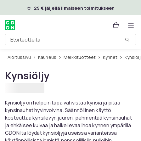
Ohita ja siirry pääsisältöön
29 € jäljellä ilmaiseen toimitukseen
Etsi tuotteita
Aloitussivu
Kauneus
Meikkituotteet
Kynnet
Kynsiöl
Kynsiöljy
Kynsiöljy on helpoin tapa vahvistaa kynsiä ja pitää
kynsinauhat hyvinvoivina. Säännöllinen käyttö
kosteuttaa kynsilevyn juuren, pehmentää kynsinauhat
ja ehkäisee kuivaa ja halkeilevaa ihoa kynnen ympärillä.
CDONilta löydät kynsiöljyjä useissa varianteissa
käytännöllisistä kynistä pensselillisiin pulloihin