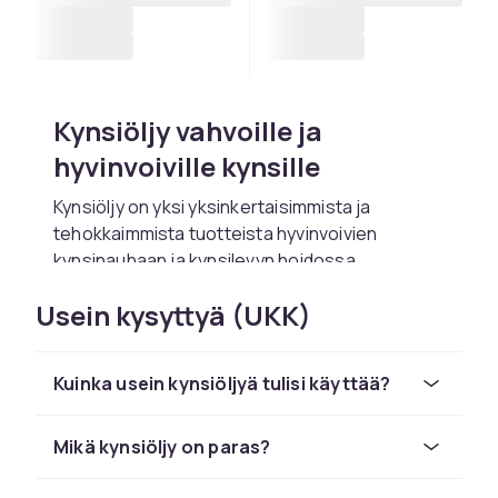
Kynsiöljy vahvoille ja
hyvinvoiville kynsille
Kynsiöljy on yksi yksinkertaisimmista ja
tehokkaimmista tuotteista hyvinvoivien
kynsinauhaan ja kynsilevyn hoidossa.
Säännöllinen kynsiöljyn käyttö vahvistaa
Usein kysyttyä (UKK)
kynsilevyä, pehmentää kynsinauhat ja
ehkäisee ihon kuivumista ja halkeilua kynnen
juurella. Se on pieni tapa, joka tekee suuren
Kuinka usein kynsiöljyä tulisi käyttää?
eron kyntesi ulkonäköön ja terveyteen pitkällä
aikavälillä.
Mikä kynsiöljy on paras?
Kynsiöljy sisältää yleensä seoksen kasvisöljyjä,
kuten jojobaa, manteliöljyä ja E-vitamiinia, jotka