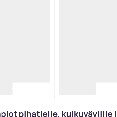
piot pihatielle, kulkuväylille 