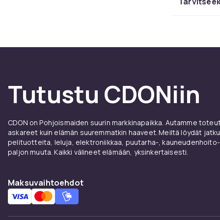
Tarvitseek
Oikea 
Leveä muovila
leveällä terä
tehty lapio k
Hos CDON saat
Tutustu CDONiin
Osta l
CDON on Pohjoismaiden suurin markkinapaikka. Autamme toteutt
Hos CDON saat
askareet kuin elämän suuremmatkin haaveet. Meiltä löydät jatku
Valikoima kat
pelituotteita, leluja, elektroniikkaa, puutarha-, kauneudenhoito-
paljon muuta. Kaikki välineet elämään, yksinkertaisesti.
Maksuvaihtoehdot