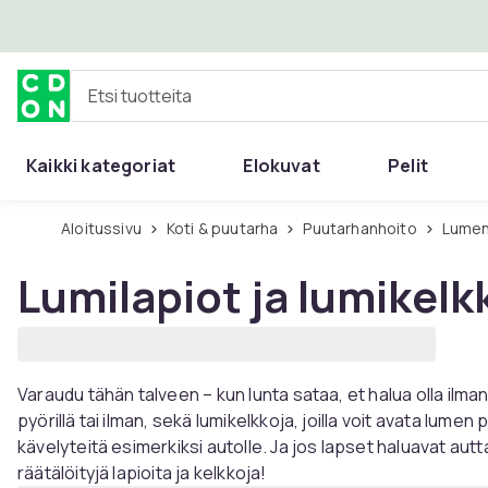
Ohita ja siirry pääsisältöön
Etsi tuotteita
Kaikki kategoriat
Elokuvat
Pelit
Aloitussivu
Koti & puutarha
Puutarhanhoito
Lume
Lumilapiot ja lumikelk
Varaudu tähän talveen – kun lunta sataa, et halua olla ilman 
pyörillä tai ilman, sekä lumikelkkoja, joilla voit avata lumen
kävelyteitä esimerkiksi autolle. Ja jos lapset haluavat auttaa,
räätälöityjä lapioita ja kelkkoja!