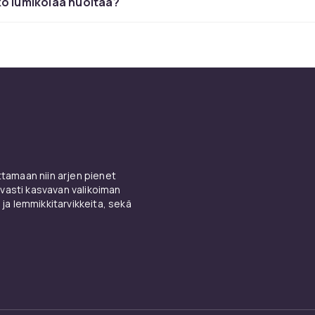
o lumikolaa huoltaa?
lapio kullekin käyttötarkoituk
pio on kevyt ja sopii irtonaiselle lumelle, kun työntölapio 70
llä tyhjentää pihatien tehokkaasti. Metallinen tai sekamateriaa
estää raskasta ja jäätynyttä lunta. Ergonominen kahva sääst
 sopivat lapiot kaikille sääolosuhteille.
umilapiot CDONilta
amaan niin arjen pienet
 lumilapiot sekä yksityiskäyttöön että ammattilaiskäyttöön
vasti kasvavan valikoiman
taa perusmallit, alumiinirunkoiset ja sähkökäyttöiset vaihtoe
 ja lemmikkitarvikkeita, sekä