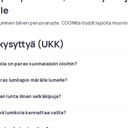
lle
luminen talven perusvaruste. CDONilta löydät lapioita muovis
 teräksestä erilaisiin lumiolosuhteisiin.
kysyttyä (UKK)
e materiaali lumityypin muka
ii puuterilumelle ja on kevyt kantaa. Alumiini antaa voimaa il
ola on paras suomalaisiin oloihin?
s selviää raskaimmasta märkälumesta ja jääsekaisesta lumes
mia ja varsi
ras lumilapio märälle lumelle?
et ja D-kädensija vähentävät selän rasitusta. Valitse malli pi
an lunta ilman selkäkipuja?
ääksesi tarpeetonta kumartumista.
umilapio CDONilta
eä lumikola kannattaa valita?
 ja materiaaleja tunnetuilta merkeiltä.