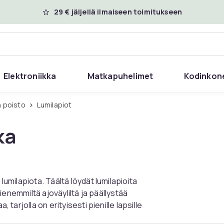
29 € jäljellä ilmaiseen toimitukseen
Elektroniikka
Matkapuhelimet
Kodinkon
n poisto
Lumilapiot
ka
lumilapiota. Täältä löydät lumilapioita
 pienemmiltä ajoväyliltä ja päällystää
 tarjolla on erityisesti pienille lapsille