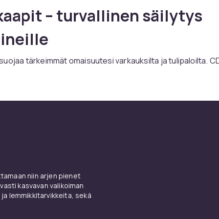
aapit – turvallinen säilytys
ineille
uojaa tärkeimmät omaisuutesi varkauksilta ja tulipaloilta. C
aappeja eri kokoihin: pienistä asiakirjamalleista suuriin
peihin. Katso myös
kassakaapin tarvikkeet
lisäominaisuuksi
aappi kotiin ja yritykseen
akaappi
kodin hälytysjärjestelmään
parhaan suojan takaamis
apit nopealla toimituksella ja turvallisella ostoksella CDON:lt
amaan niin arjen pienet
vasti kasvavan valikoiman
 ja lemmikkitarvikkeita, sekä