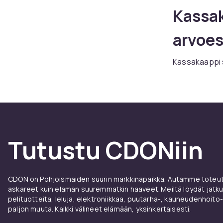
Kassak
arvoes
Kassakaappi s
löydät kassak
toimistokaap
saamiseksi.
Kassak
Tutustu CDONiin
Yhdistä kass
Kaikki kassaka
CDON on Pohjoismaiden suurin markkinapaikka. Autamme toteutt
askareet kuin elämän suuremmatkin haaveet. Meiltä löydät jatku
pelituotteita, leluja, elektroniikkaa, puutarha-, kauneudenhoito-
paljon muuta. Kaikki välineet elämään, yksinkertaisesti.