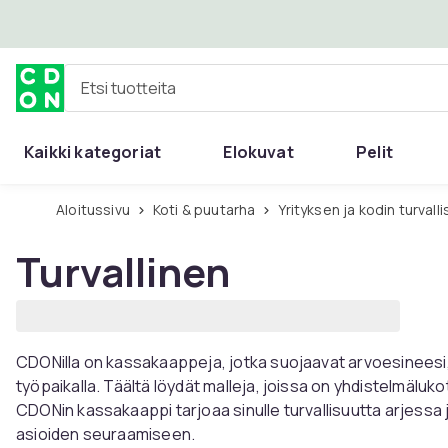
Ohita ja siirry pääsisältöön
Etsi tuotteita
Kaikki kategoriat
Elokuvat
Pelit
Aloitussivu
Koti & puutarha
Yrityksen ja kodin turvall
Turvallinen
CDONilla on kassakaappeja, jotka suojaavat arvoesineesi, 
työpaikalla. Täältä löydät malleja, joissa on yhdistelmälukot
CDONin kassakaappi tarjoaa sinulle turvallisuutta arjessa 
asioiden seuraamiseen.