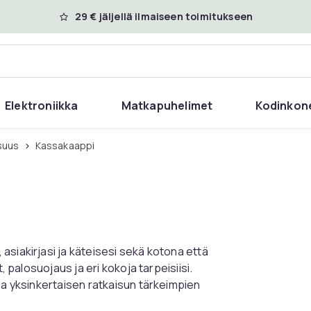
29 € jäljellä ilmaiseen toimitukseen
Elektroniikka
Matkapuhelimet
Kodinkon
isuus
Kassakaappi
asiakirjasi ja käteisesi sekä kotona että
, palosuojaus ja eri kokoja tarpeisiisi.
ja yksinkertaisen ratkaisun tärkeimpien