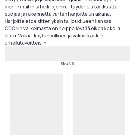
moniin muihin urheilulajeihin – täydellisiä tarkkuutta,
suojaa ja rakennetta varten harjoittelun aikana.
Harjoitteletpa sitten yksin tai joukkueen kanssa,
CDONin valikoimasta on helppo löytää oikea koko ja
laatu. Vakaa, käytännöllinen ja valmis kaikkiin
urheilutavoitteisiin.
Sivu 1/6