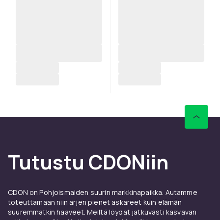
Tutustu CDONiin
CDON on Pohjoismaiden suurin markkinapaikka. Autamme
toteuttamaan niin arjen pienet askareet kuin elämän
suuremmatkin haaveet. Meiltä löydät jatkuvasti kasvavan