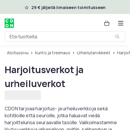
Ohita ja siirry pääsisältöön
29 € jäljellä ilmaiseen toimitukseen
Etsi tuotteita
Aloitussivu
Kunto ja treenaus
Urheilutarvikkeet
Harjo
Harjoitusverkot ja
urheiluverkot
CDON tarjoaa harjoitus- ja urheiluverkkoja sekä
kotitiloille että seuroille, jotka haluavat viedä
harjoittelunsa seuraavalle tasolle. Valikoimastamme
löytyy verkkoja jalkapalloon, golfiin, salibandyyn ja