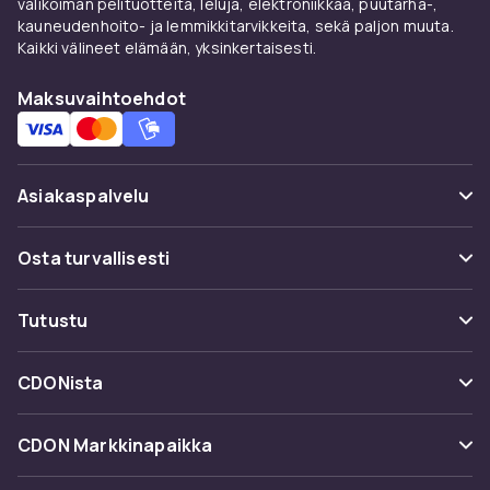
valikoiman pelituotteita, leluja, elektroniikkaa, puutarha-,
kauneudenhoito- ja lemmikkitarvikkeita, sekä paljon muuta.
Kaikki välineet elämään, yksinkertaisesti.
Maksuvaihtoehdot
Asiakaspalvelu
Usein kysyttyä (UKK)
Osta turvallisesti
Seuraa pakettia
Maksuvaihtoehdot
Tutustu
Peruuta & palauta tästä
Toimitus
Kategoriat
Ota yhteyttä
CDONista
Käyttöehdot
Tuotemerkit
Tietoa meistä
Takaisinvedot
CDON Markkinapaikka
Oppaat
Asiakasarvionnit