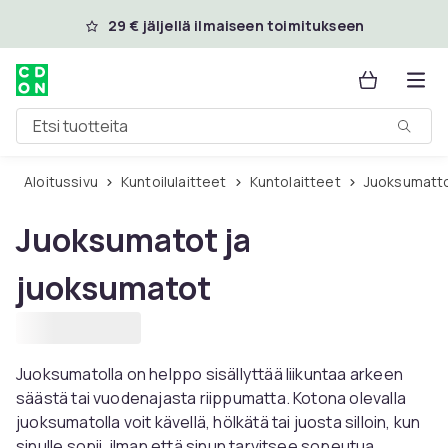
Ohita ja siirry pääsisältöön
29 € jäljellä ilmaiseen toimitukseen
Etsi tuotteita
Aloitussivu
Kuntoilulaitteet
Kuntolaitteet
Juoksumatt
Juoksumatot ja
juoksumatot
Juoksumatolla on helppo sisällyttää liikuntaa arkeen
säästä tai vuodenajasta riippumatta. Kotona olevalla
juoksumatolla voit kävellä, hölkätä tai juosta silloin, kun
sinulle sopii, ilman että sinun tarvitsee sopeutua