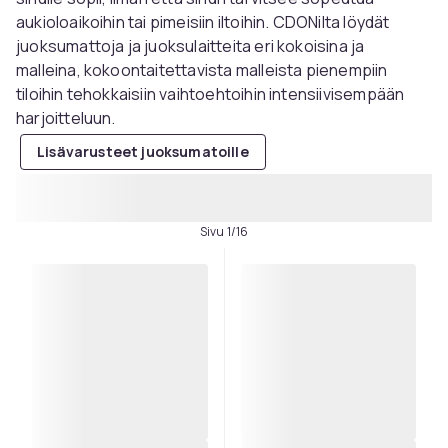
aukioloaikoihin tai pimeisiin iltoihin. CDONilta löydät
juoksumattoja ja juoksulaitteita eri kokoisina ja
malleina, kokoontaitettavista malleista pienempiin
tiloihin tehokkaisiin vaihtoehtoihin intensiivisempään
harjoitteluun.
Lisävarusteet juoksumatoille
Sivu 1/16