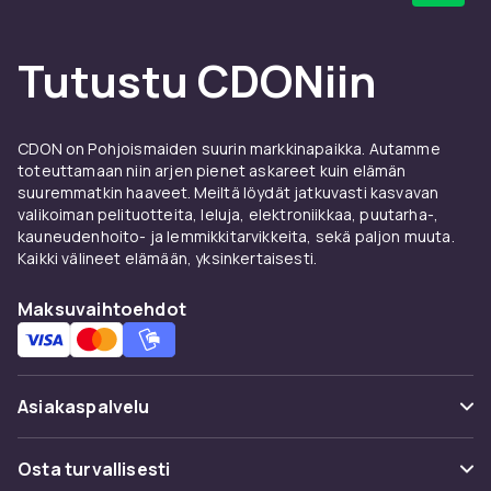
kevyeen harjoitteluun
Niille teistä, jotka haluavat pääasiassa kävellä
Tutustu CDONiin
tai jatkaa liikkeellä työpäivän aikana,
juoksumatto voi olla kätevä vaihtoehto. Ne
ovat usein kompaktimpia ja sopivat hyvin
CDON on Pohjoismaiden suurin markkinapaikka. Autamme
pienempiin tiloihin tai työpöydän alle.
toteuttamaan niin arjen pienet askareet kuin elämän
Täydellinen kotitoimistoon tai niille, jotka
suuremmatkin haaveet. Meiltä löydät jatkuvasti kasvavan
haluavat yhdistää työn ja liikkumisen.
valikoiman pelituotteita, leluja, elektroniikkaa, puutarha-,
kauneudenhoito- ja lemmikkitarvikkeita, sekä paljon muuta.
Taittuva juoksumatto
Kaikki välineet elämään, yksinkertaisesti.
älykkääseen säilytykseen
Maksuvaihtoehdot
Jos tilaa on rajoitetusti, taittuva juoksumatto
on käytännöllinen ratkaisu. Harjoituksen
jälkeen se voidaan helposti taittaa ja rullata
Asiakaspalvelu
pois. Monet mallit on suunniteltu viemään
mahdollisimman vähän tilaa vaarantamatta
Usein kysyttyä (UKK)
vakautta ja mukavuutta juoksun aikana.
Osta turvallisesti