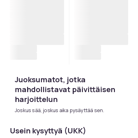
Juoksumatot, jotka
mahdollistavat päivittäisen
harjoittelun
Joskus sää, joskus aika pysäyttää sen.
Juoksumatolla kotona päätät itse, milloin
aloitat harjoittelun. Halusitpa sitten kävellä
Usein kysyttyä (UKK)
rauhassa, hölkätä muutaman kilometrin tai