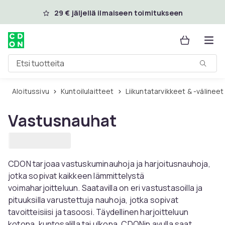
Ohita ja siirry pääsisältöön
29 € jäljellä ilmaiseen toimitukseen
Etsi tuotteita
Aloitussivu
Kuntoilulaitteet
Liikuntatarvikkeet & -välineet
Vastusnauhat
CDON tarjoaa vastuskuminauhoja ja harjoitusnauhoja,
jotka sopivat kaikkeen lämmittelystä
voimaharjoitteluun. Saatavilla on eri vastustasoilla ja
pituuksilla varustettuja nauhoja, jotka sopivat
tavoitteisiisi ja tasoosi. Täydellinen harjoitteluun
kotona, kuntosalilla tai ulkona. CDONin avulla saat