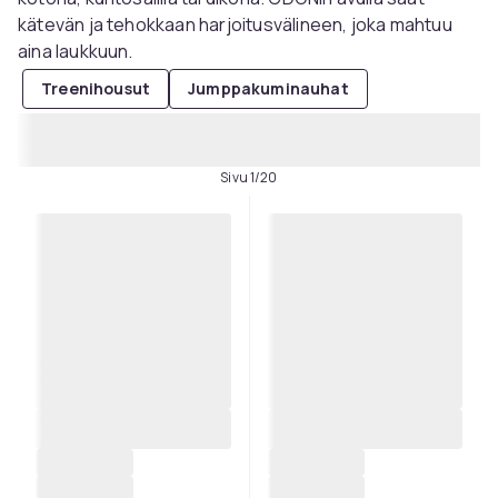
kätevän ja tehokkaan harjoitusvälineen, joka mahtuu
aina laukkuun.
Treenihousut
Jumppakuminauhat
Sivu 1/20