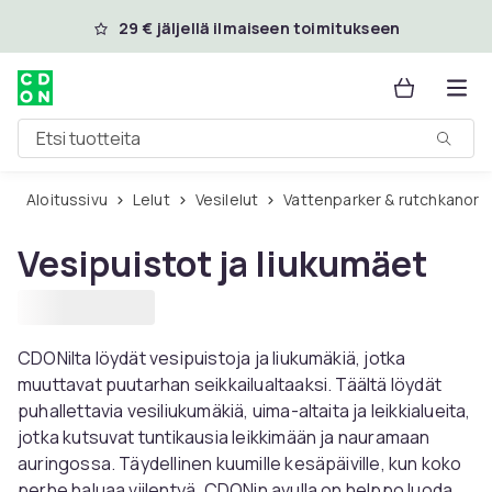
Ohita ja siirry pääsisältöön
29 € jäljellä ilmaiseen toimitukseen
Etsi tuotteita
Aloitussivu
Lelut
Vesilelut
Vattenparker & rutchkanor
Vesipuistot ja liukumäet
CDONilta löydät vesipuistoja ja liukumäkiä, jotka
muuttavat puutarhan seikkailualtaaksi. Täältä löydät
puhallettavia vesiliukumäkiä, uima-altaita ja leikkialueita,
jotka kutsuvat tuntikausia leikkimään ja nauramaan
auringossa. Täydellinen kuumille kesäpäiville, kun koko
perhe haluaa viilentyä. CDONin avulla on helppo luoda