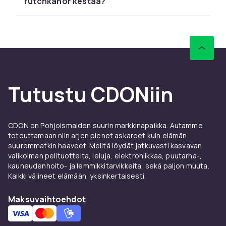
rutchkanor kestää?
CDONilta löydät vattenparker & rutchkanor:ä
LEGOlta, Barbielta ja Schleichistä
kilpailukykyiseen hintaan nopealla
toimituksella.
Vertaile tuotteita ja lue asiakasarvioita
löytääksesi parhaan lelun lapsellesi.
Tutustu CDONiin
CDONilta löydät vattenparker & rutchkanor:ä
LEGOlta, Barbielta ja Schleichistä
kilpailukykyiseen hintaan nopealla
CDON on Pohjoismaiden suurin markkinapaikka. Autamme
toimituksella.
toteuttamaan niin arjen pienet askareet kuin elämän
suuremmatkin haaveet. Meiltä löydät jatkuvasti kasvavan
Vertaile tuotteita ja lue asiakasarvioita
valikoiman pelituotteita, leluja, elektroniikkaa, puutarha-,
löytääksesi parhaan lelun lapsellesi.
kauneudenhoito- ja lemmikkitarvikkeita, sekä paljon muuta.
CDONilta löydät vattenparker & rutchkanor:ä
Kaikki välineet elämään, yksinkertaisesti.
LEGOlta, Barbielta ja Schleichistä
kilpailukykyiseen hintaan nopealla
Maksuvaihtoehdot
toimituksella.