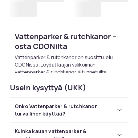
Vattenparker & rutchkanor –
osta CDONilta
Vattenparker & rutchkanor on suosittu lelu
CDONissa. Löydät laajan valikoiman
vattenparker & rutchkanor:ä tunnetuilta
lelumerkeiltä kuten LEGO, Barbie, Hot Wheels,
Usein kysyttyä (UKK)
Playmobil ja Schleich kilpailukykyiseen hintaan.
Valitse vattenparker & rutchkanor lapsen iän ja
kiinnostusten mukaan. CDONilta tilaat
Onko Vattenparker & rutchkanor
turvallisesti nopealla toimituksella ja helpolla
turvallinen käyttää?
palautuksella. Kaikki tuotteet ovat CE-
hyväksyttyjä.
Kuinka kauan vattenparker &
Tutustu koko leluvalikoimaan CDONissa.