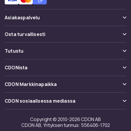
CDON:lta löydät laajan valikoiman käytettyjä
pelejä ja pelikonsoleja kilpailukykyisiin hintoihin.
Asiakaspalvelu
Käytetyn ostaminen on viisas valinta – säästät
rahaa ja edistät kestävämpää kulutusta.
Usein kysyttyä (UKK)
Osta turvallisesti
Katso kaikki käytetyt pelituotteet.
Seuraa pakettia
Maksuvaihtoehdot
Käytettyjen pelituotteiden
Tutustu
Peruuta & palauta tästä
ostamisen edut
Toimitus
Kategoriat
Ota yhteyttä
CDONista
Käytetyt pelituotteet tarjoavat useita etuja.
Käyttöehdot
Tuotemerkit
Hinta on usein 30–70% alhaisempi kuin uutena.
Tietoa meistä
Takaisinvedot
CDON Markkinapaikka
Vanhempia pelejä ja konsoleja, joita ei enää
Oppaat
valmisteta, löytyy vain käytettynä. Käytetyn
Asiakasarvionnit
Merchant Help Center
ostaminen on ympäristöystävällistä – pidennät
CDON sosiaalisessa mediassa
Työskentele kanssamme
tuotteiden käyttöikää ja vähennät
elektroniikkajätettä. Hyvin huollettu käytetty
Investor relations
Copyright © 2010-2026 CDON AB
laitteisto toimii vuosien ajan.
CDON AB, Yrityksen tunnus: 556406-1702
Saavutettavuusseloste