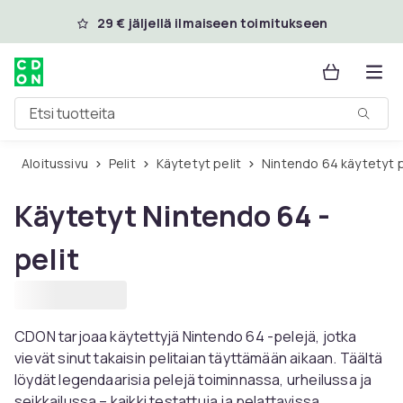
Ohita ja siirry pääsisältöön
29 € jäljellä ilmaiseen toimitukseen
Etsi tuotteita
Aloitussivu
Pelit
Käytetyt pelit
Nintendo 64 käytetyt p
Käytetyt Nintendo 64 -
pelit
CDON tarjoaa käytettyjä Nintendo 64 -pelejä, jotka
vievät sinut takaisin pelitaian täyttämään aikaan. Täältä
löydät legendaarisia pelejä toiminnassa, urheilussa ja
seikkailussa – kaikki testattuja ja pelattavissa.