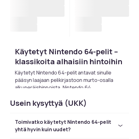
Käytetyt Nintendo 64-pelit –
klassikoita alhaisiin hintoihin
Käytetyt Nintendo 64-pelit antavat sinulle
pääsyn laajaan pelikirjastoon murto-osalla
alkuperäishinnoista. Nintendo 64
revolutionerade 3D-spelandet med Super
Usein kysyttyä (UKK)
Mario 64 och Zelda: Ocarina of Time.
Suosittuja pelejä ovat Super Mario 64, Zelda:
Ocarina of Time, GoldenEye 007 och Mario Kart
Toimivatko käytetyt Nintendo 64-pelit
64.
yhtä hyvin kuin uudet?
Vinkkejä käytettyjen Nintendo