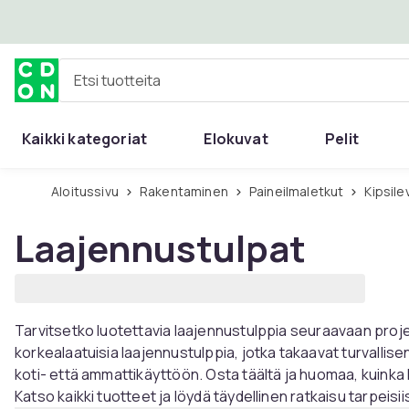
Ohita ja siirry pääsisältöön
Etsi tuotteita
Kaikki kategoriat
Elokuvat
Pelit
Aloitussivu
Rakentaminen
Paineilmaletkut
Kipsil
Laajennustulpat
Tarvitsetko luotettavia laajennustulppia seuraavaan proj
korkealaatuisia laajennustulppia, jotka takaavat turvallis
koti- että ammattikäyttöön. Osta täältä ja huomaa, kuinka h
Katso kaikki tuotteet ja löydä täydellinen ratkaisu tarpeisiis