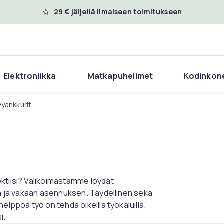
29 € jäljellä ilmaiseen toimitukseen
Elektroniikka
Matkapuhelimet
Kodinkon
evyankkurit
ektiisi? Valikoimastamme löydät
en ja vakaan asennuksen. Täydellinen sekä
elppoa työ on tehdä oikeilla työkaluilla.
i.