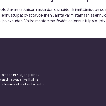
uotettavan ratkaisun raskaiden esineiden kiinnittämiseen sein
ajennustulpat ovat täydellinen valinta varmistamaan asennuk
n ja vakauden. Valikoimastamme löydät laajennustulppia, jotk
arjoamaan maksimaalisen lujuuden ja turvallisuuden riippumatt
 betonin, tiilen vai kipsin kanssa.
at toimivat laajenemalla ruuvia kiristettäessä, mikä luo vahv
ateriaaliin. Tämä tekee niistä ihanteellisia hyllyjen, kaappien, 
den esineiden ripustamiseen. Valikoimamme tuotteita on saa
ja materiaaleina, joten oikean tulpan löytäminen tiettyyn proje
imme tarjoamaan asiakkaillemme parhaan valikoiman laadukka
amaan niin arjen pienet
ettavalla ja kätevällä tavalla. Katso kaikki tuotteet ja löydä tar
vasti kasvavan valikoiman
 ja lemmikkitarvikkeita, sekä
ivat laajennustulpat. Osta nyt ja koe ero korkealaatuisilla
illa asennusprojekteissasi.