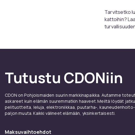
Tarvitsetko l
kattoihin? La
turvallisuude
suunniteltu t
työskenteletkö
Laajennustulp
kiinnityksen m
muiden raskai
Tutustu CDONiin
eri kokoisina 
helppoa.
CDONilla pyr
CDON on Pohjoismaiden suurin markkinapaikka. Autamme toteutt
tuotteita luot
askareet kuin elämän suuremmatkin haaveet. Meiltä löydät jatku
pelituotteita, leluja, elektroniikkaa, puutarha-, kauneudenhoito-
parhaiten sop
paljon muuta. Kaikki välineet elämään, yksinkertaisesti.
laajennustulp
Maksuvaihtoehdot