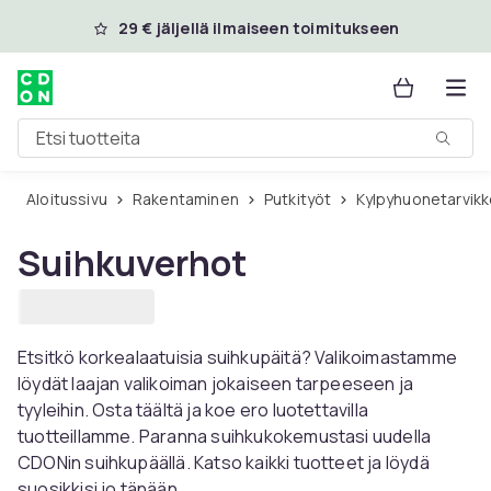
Ohita ja siirry pääsisältöön
29 € jäljellä ilmaiseen toimitukseen
Etsi tuotteita
Aloitussivu
Rakentaminen
Putkityöt
Kylpyhuonetarvikk
Suihkuverhot
Etsitkö korkealaatuisia suihkupäitä? Valikoimastamme
löydät laajan valikoiman jokaiseen tarpeeseen ja
tyyleihin. Osta täältä ja koe ero luotettavilla
tuotteillamme. Paranna suihkukokemustasi uudella
CDONin suihkupäällä. Katso kaikki tuotteet ja löydä
suosikkisi jo tänään.