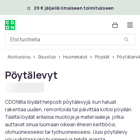
Ohita ja siirry pääsisältöön
29 € jäljellä ilmaiseen toimitukseen
Etsi tuotteita
Aloitussivu
Sisustus
Huonekalut
Pöydät
Pöytätarv
Pöytälevyt
CDONilta löydät helposti pöytälevyjä, kun haluat
rakentaa uuden, remontoida tai päivittää kotisi pöydän.
Täältä löydät erilaisia ​​muotoja ja materiaaleja, jotka
auttavat sinua luomaan oikean ilmeen keittiöösi,
olohuoneeseesi tai työhuoneeseesi. Uusi pöytälevy
voi uudistaa koko huoneen ja tehdä arjesta