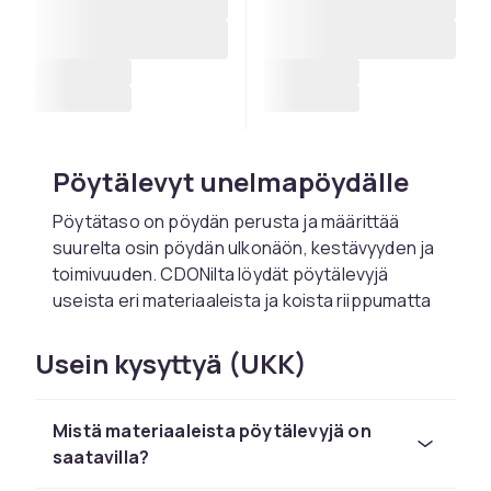
Pöytälevyt unelmapöydälle
Pöytätaso on pöydän perusta ja määrittää
suurelta osin pöydän ulkonäön, kestävyyden ja
toimivuuden. CDONilta löydät pöytälevyjä
useista eri materiaaleista ja koista riippumatta
siitä, haluatko rakentaa uuden pöydän alusta
asti vai vaihtaa vanhan kuluneen tason.
Usein kysyttyä (UKK)
Materiaalit ja pintakäsittely
Mistä materiaaleista pöytälevyjä on
Pöytätasoja valmistetaan monista eri
saatavilla?
materiaaleista, joilla kullakin on omat etunsa.