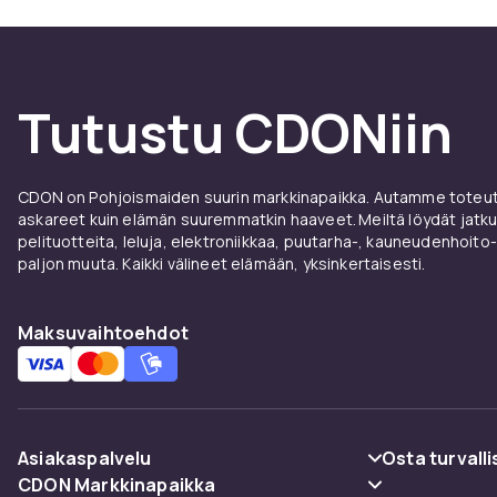
Tutustu CDONiin
CDON on Pohjoismaiden suurin markkinapaikka. Autamme toteutt
askareet kuin elämän suuremmatkin haaveet. Meiltä löydät jatku
pelituotteita, leluja, elektroniikkaa, puutarha-, kauneudenhoito-
paljon muuta. Kaikki välineet elämään, yksinkertaisesti.
Maksuvaihtoehdot
Asiakaspalvelu
Osta turvalli
CDON Markkinapaikka
Usein kysyttyä (UKK)
Maksuvaiht