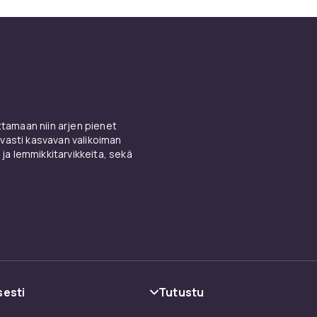
amaan niin arjen pienet
vasti kasvavan valikoiman
 ja lemmikkitarvikkeita, sekä
sesti
Tutustu
oehdot
Kategoriat