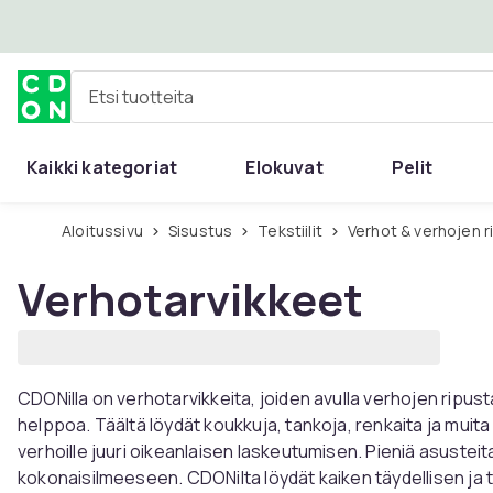
Ohita ja siirry pääsisältöön
Etsi tuotteita
Kaikki kategoriat
Elokuvat
Pelit
Aloitussivu
Sisustus
Tekstiilit
Verhot & verhojen 
Verhotarvikkeet
CDONilla on verhotarvikkeita, joiden avulla verhojen ripus
helppoa. Täältä löydät koukkuja, tankoja, renkaita ja muita 
verhoille juuri oikeanlaisen laskeutumisen. Pieniä asustei
kokonaisilmeeseen. CDONilta löydät kaiken täydellisen ja 