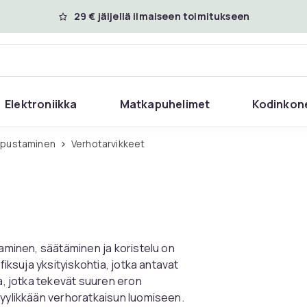
29 € jäljellä ilmaiseen toimitukseen
Elektroniikka
Matkapuhelimet
Kodinkon
ripustaminen
Verhotarvikkeet
taminen, säätäminen ja koristelu on
fiksuja yksityiskohtia, jotka antavat
ta, jotka tekevät suuren eron
tyylikkään verhoratkaisun luomiseen.