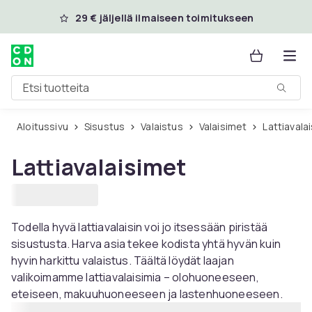
Ohita ja siirry pääsisältöön
29 € jäljellä ilmaiseen toimitukseen
Etsi tuotteita
Aloitussivu
Sisustus
Valaistus
Valaisimet
Lattiavala
Lattiavalaisimet
Todella hyvä lattiavalaisin voi jo itsessään piristää
sisustusta. Harva asia tekee kodista yhtä hyvän kuin
hyvin harkittu valaistus. Täältä löydät laajan
valikoimamme lattiavalaisimia – olohuoneeseen,
eteiseen, makuuhuoneeseen ja lastenhuoneeseen.